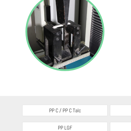
PP C / PP C Talc
PP LGF