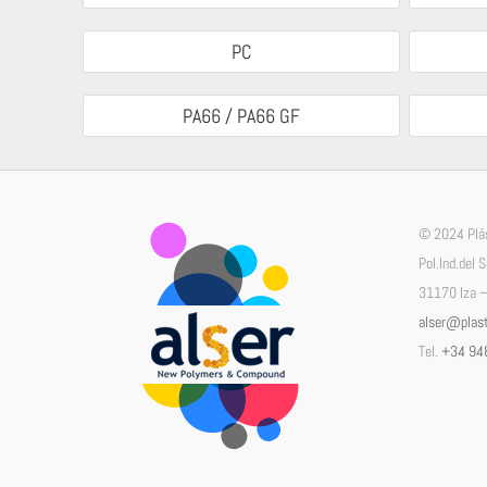
PC
PA66 / PA66 GF
© 2024 Plás
Pol.Ind.del 
31170 Iza –
alser@plast
Tel.
+34 94