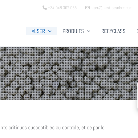
+34 948 302 035
alser@plasticosalser.com
ALSER
PRODUITS
RECYCLASS
oints critiques susceptibles au contrôle, et ce par le