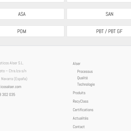
ASA
SAN
POM
PBT / PBT GF
ticos Alser S.L.
Alser
Soto – Ctra.Iza s/n
Processus
Qualité
 Navarra (España)
Technologie
icosalser.com
Produits
8 302 035
RecyClass
Certifications
Actualités
Contact