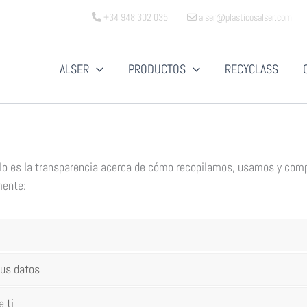
+34 948 302 035
alser@plasticosalser.com
ALSER
PRODUCTOS
RECYCLASS
 lo es la transparencia acerca de cómo recopilamos, usamos y comp
mente:
tus datos
 ti