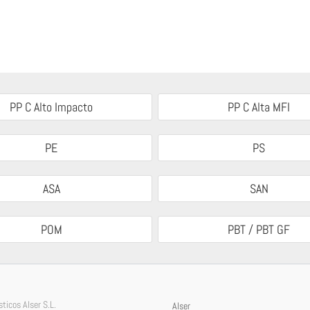
PP C Alto Impacto
PP C Alta MFI
PE
PS
ASA
SAN
POM
PBT / PBT GF
ticos Alser S.L.
Alser