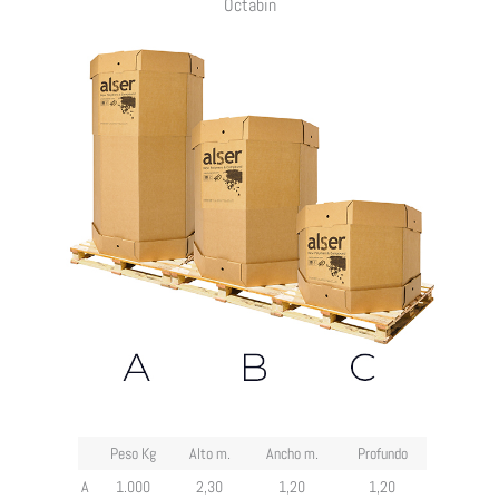
Octabin
Peso Kg
Alto m.
Ancho m.
Profundo
A
1.000
2,30
1,20
1,20