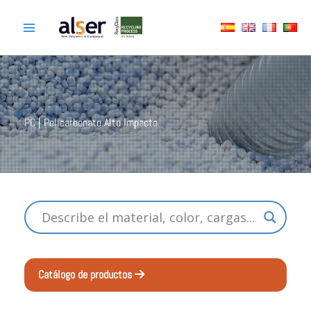
Ir
al
contenido
PC | Policarbonato Alto Impacto
Catálogo de productos