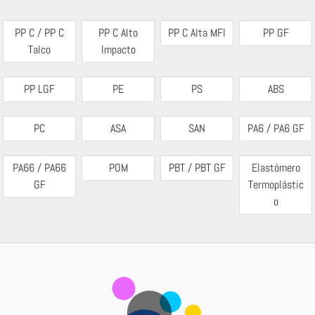
PP C / PP C
PP C Alto
PP C Alta MFI
PP GF
Talco
Impacto
PP LGF
PE
PS
ABS
PC
ASA
SAN
PA6 / PA6 GF
PA66 / PA66
POM
PBT / PBT GF
Elastómero
GF
Termoplástic
o