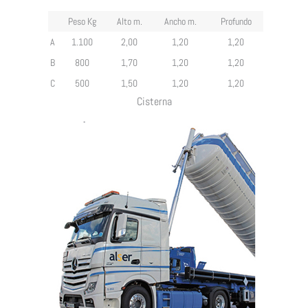
Peso Kg
Alto m.
Ancho m.
Profundo
A
1.100
2,00
1,20
1,20
B
800
1,70
1,20
1,20
C
500
1,50
1,20
1,20
Cisterna