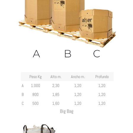
Peso Kg
Alto m.
Ancho m.
Profundo
A
1.000
2,30
1,20
1,20
B
800
1,85
1,20
1,20
C
500
1,60
1,20
1,20
Big Bag