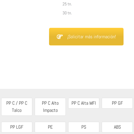
25 tn.
30 tn.
¡Solicitar más información!
PP C / PP C
PP C Alto
PP C Alta MFI
PP GF
Talco
Impacto
PP LGF
PE
PS
ABS