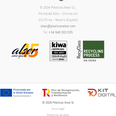
© 2024 Plásticos Alser S.L.
Pol.Ind.del Soto – Ctra.Iza s/n
31170 Iza – Navarra (España)
alser@plasticosalser.com
Tel.
+34 948 302 035
© 2026 Plásticos Alser SL
Aviso legal
Protección de datos