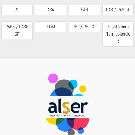
PC
ASA
SAN
PA6 / PA6 GF
PA66 / PA66
POM
PBT / PBT GF
Elastómero
GF
Termoplástic
o