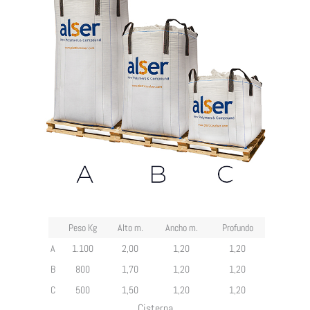
Peso Kg
Alto m.
Ancho m.
Profundo
A
1.100
2,00
1,20
1,20
B
800
1,70
1,20
1,20
C
500
1,50
1,20
1,20
Cisterna