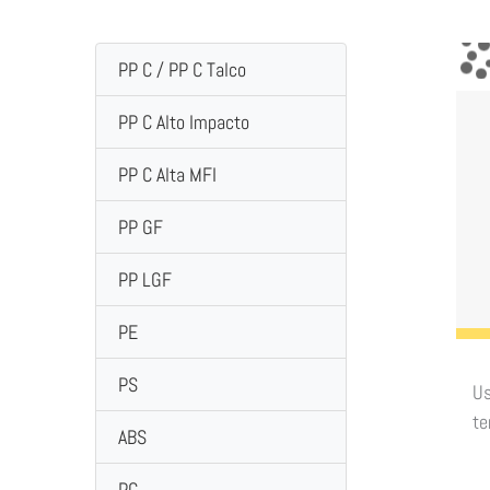
PP C / PP C Talco
PP C Alto Impacto
PP C Alta MFI
PP GF
PP LGF
PE
PS
Us
te
ABS
PC