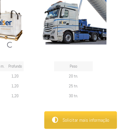
 m.
Profundo
Peso
0
1,20
20 tn.
0
1,20
25 tn.
0
1,20
30 tn.
Solicitar mais informação