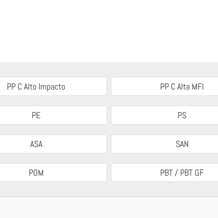
PP C Alto Impacto
PP C Alta MFI
PE
PS
ASA
SAN
POM
PBT / PBT GF