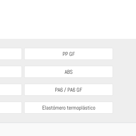
PP GF
ABS
PA6 / PA6 GF
Elastómero termoplástico