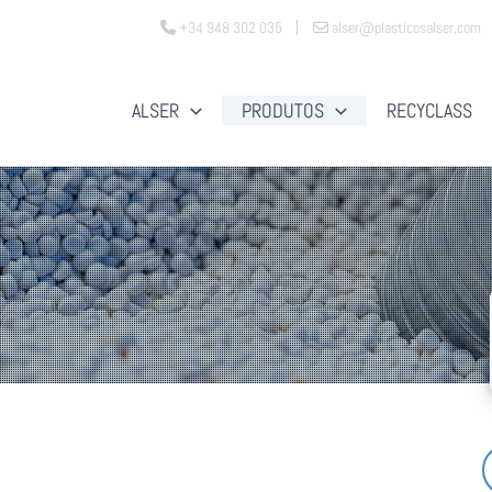
+34 948 302 035
alser@plasticosalser.com
ALSER
PRODUTOS
RECYCLASS