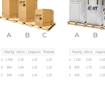
Peso Kg
Alto m.
Largura m.
Profundo
Peso Kg
Alto m.
Largura
A
1.000
2,30
1,20
1,20
A
1.100
2,00
1,2
B
800
1,85
1,20
1,20
B
800
1,70
1,2
C
500
1,60
1,20
1,20
C
500
1,50
1,2