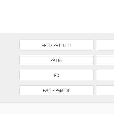
PP C / PP C Talco
PP LGF
PC
PA66 / PA66 GF