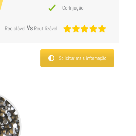
Co-Injeção
Vs
Reciclável
Reutilizável
Solicitar mais informação