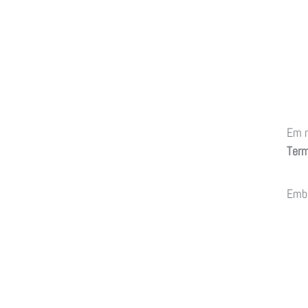
Em 
Term
Emb