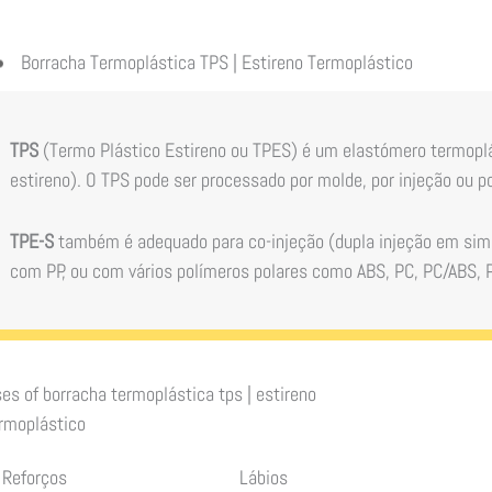
Borracha Termoplástica TPS | Estireno Termoplástico
TPS
(Termo Plástico Estireno ou TPES) é um elastómero termoplá
estireno). O TPS pode ser processado por molde, por injeção ou 
TPE-S
também é adequado para co-injeção (dupla injeção em simu
com PP, ou com vários polímeros polares como ABS, PC, PC/ABS
es of
borracha termoplástica tps | estireno
rmoplástico
Reforços
Lábios