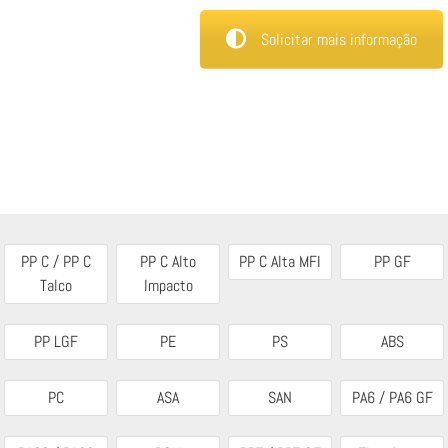
Solicitar mais informação
PP C / PP C
PP C Alto
PP C Alta MFI
PP GF
Talco
Impacto
PP LGF
PE
PS
ABS
PC
ASA
SAN
PA6 / PA6 GF