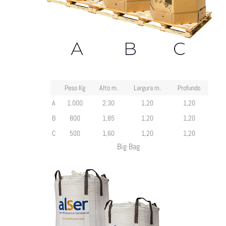
Peso Kg
Alto m.
Largura m.
Profundo
A
1.000
2,30
1,20
1,20
B
800
1,85
1,20
1,20
C
500
1,60
1,20
1,20
Big Bag