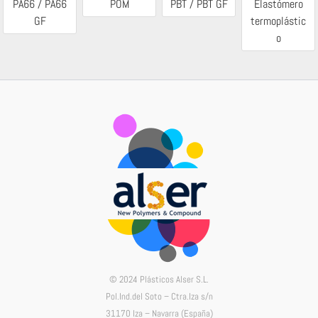
PA66 / PA66
POM
PBT / PBT GF
Elastómero
GF
termoplástic
o
© 2024 Plásticos Alser S.L.
Pol.Ind.del Soto – Ctra.Iza s/n
31170 Iza – Navarra (España)