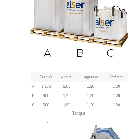
Peso Kg
Alto m.
Largura m.
Profundo
A
1.100
2,00
1,20
1,20
B
800
1,70
1,20
1,20
C
500
1,50
1,20
1,20
Tanque