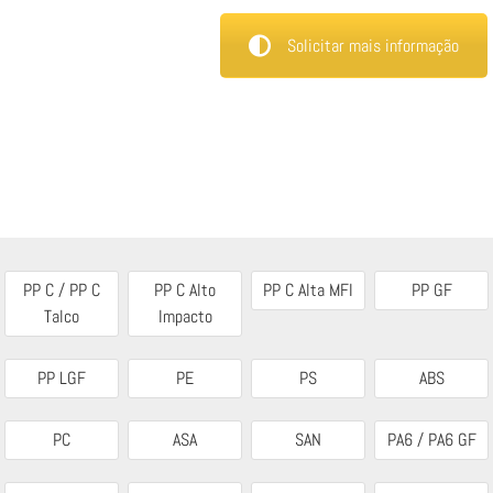
Solicitar mais informação
PP C / PP C
PP C Alto
PP C Alta MFI
PP GF
Talco
Impacto
PP LGF
PE
PS
ABS
PC
ASA
SAN
PA6 / PA6 GF