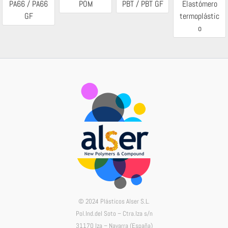
PA66 / PA66
POM
PBT / PBT GF
Elastómero
GF
termoplástic
o
© 2024 Plásticos Alser S.L.
Pol.Ind.del Soto – Ctra.Iza s/n
31170 Iza – Navarra (España)