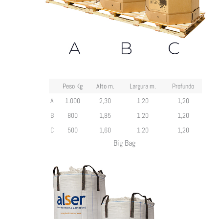
Peso Kg
Alto m.
Largura m.
Profundo
A
1.000
2,30
1,20
1,20
B
800
1,85
1,20
1,20
C
500
1,60
1,20
1,20
Big Bag