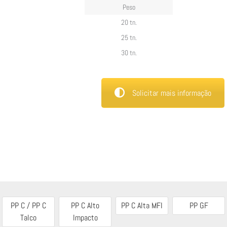
Peso
20 tn.
25 tn.
30 tn.
Solicitar mais informação
PP C / PP C
PP C Alto
PP C Alta MFI
PP GF
Talco
Impacto