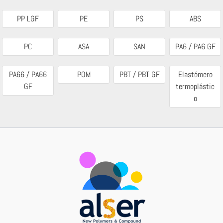
PP LGF
PE
PS
ABS
PC
ASA
SAN
PA6 / PA6 GF
PA66 / PA66
POM
PBT / PBT GF
Elastómero
GF
termoplástic
o