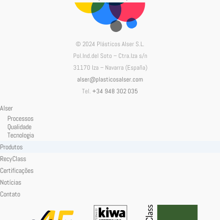
© 2024 Plásticos Alser S.L.
Pol.Ind.del Soto – Ctra.Iza s/n
31170 Iza – Navarra (España)
alser@plasticosalser.com
Tel.
+34 948 302 035
Alser
Processos
Qualidade
Tecnologia
Produtos
RecyClass
Certificações
Notícias
Contato