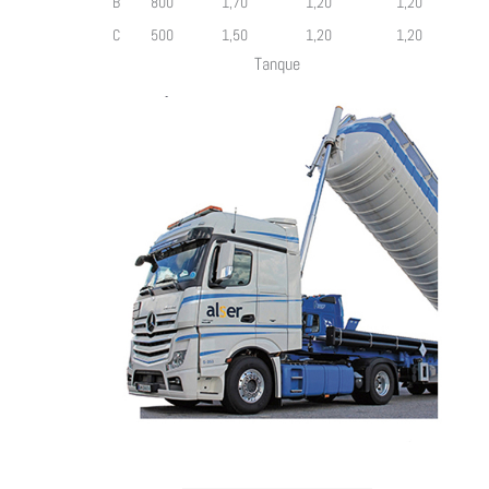
B
800
1,70
1,20
1,20
C
500
1,50
1,20
1,20
Tanque