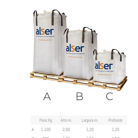
Peso Kg
Alto m.
Largura m.
Profundo
A
1.100
2,00
1,20
1,20