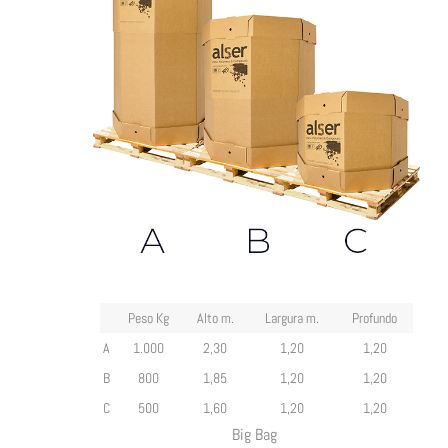
Peso Kg
Alto m.
Largura m.
Profundo
A
1.000
2,30
1,20
1,20
B
800
1,85
1,20
1,20
C
500
1,60
1,20
1,20
Big Bag