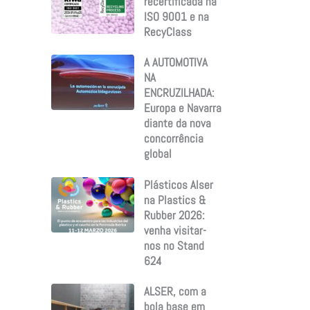
recertificada na
ISO 9001 e na
RecyClass
A AUTOMOTIVA
NA
ENCRUZILHADA:
Europa e Navarra
diante da nova
concorrência
global
Plásticos Alser
na Plastics &
Rubber 2026:
venha visitar-
nos no Stand
624
ALSER, com a
bola base em