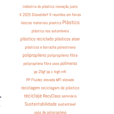
indústria do plástico
inovação
justo
K 2025 Düsseldorf
K reuniões em feiras
Plástico
lascas
materiais
plastics
plástico nos automóveis
plástico reciclado
plásticos alser
plásticos e borracha
poliestireno
polipropileno
polipropileno fibra
polímeros
polipropileno fibra usos
pp 20gf
pp c high mfi
PP Fluidez elevada MFI elevado
reciclagem
reciclagem de plástico
reciclaje
RecyClass
seminário
Sustentabilidade
sustentável
ásticos março 2024
usos de polipropileno