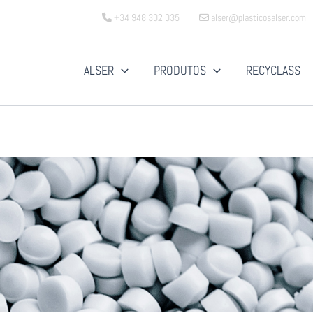
+34 948 302 035
alser@plasticosalser.com
ALSER
PRODUTOS
RECYCLASS