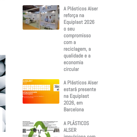
:
A Plásticos Alser
reforça na
Equiplast 2026
o seu
compromisso
com a
reciclagem, a
qualidade e a
economia
circular
A Plásticos Alser
estará presente
na Equiplast
2026, em
Barcelona
A PLÁSTICOS
ALSER
impulsiona com