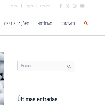
Español
English
Français
CERTIFICAÇÕES
NOTÍCIAS
CONTATO
S
e
a
r
c
h
f
o
Últimas entradas
r