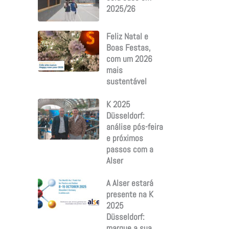
2025/26
Feliz Natal e
Boas Festas,
com um 2026
mais
sustentável
K 2025
Düsseldorf:
análise pós-feira
e próximos
passos com a
Alser
A Alser estará
presente na K
2025
Düsseldorf:
marque a sua