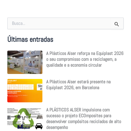
S
e
a
Últimas entradas
r
c
h
A Plásticos Alser reforça na Equiplast 2026
f
o seu compromisso com a reciclagem, a
o
qualidade e a economia circular
r
:
A Plásticos Alser estará presente na
Equiplast 2026, em Barcelona
A PLÁSTICOS ALSER impulsiona com
sucesso o projeto ECOmposites para
desenvolver compósitos reciclados de alto
desempenho