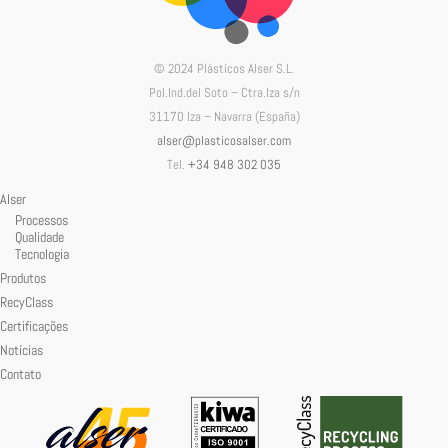
© 2024 Plásticos Alser S.L.
Pol.Ind.del Soto – Ctra.Iza s/n
31170 Iza – Navarra (España)
alser@plasticosalser.com
Tel.
+34 948 302 035
Alser
Processos
Qualidade
Tecnologia
Produtos
RecyClass
Certificações
Notícias
Contato