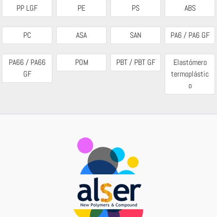
PP LGF
PE
PS
ABS
PC
ASA
SAN
PA6 / PA6 GF
PA66 / PA66
POM
PBT / PBT GF
Elastómero
GF
termoplástic
o