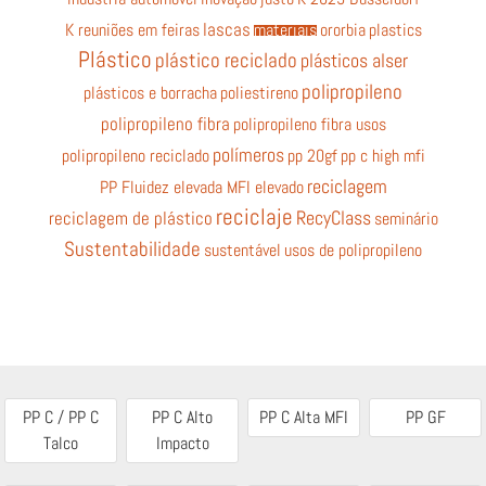
K reuniões em feiras
lascas
materiais
ororbia
plastics
Plástico
plástico reciclado
plásticos alser
polipropileno
plásticos e borracha
poliestireno
polipropileno fibra
polipropileno fibra usos
polímeros
polipropileno reciclado
pp 20gf
pp c high mfi
reciclagem
PP Fluidez elevada MFI elevado
reciclaje
RecyClass
reciclagem de plástico
seminário
Sustentabilidade
sustentável
usos de polipropileno
PP C / PP C
PP C Alto
PP C Alta MFI
PP GF
Talco
Impacto