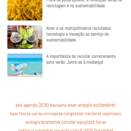
Fibra de polipropileno: a revolução verde na
reciclagem e na sustentabilidade
Alser e os multipolímeros reciclados:
tecnologia e inovação ao serviço da
sustentabilidade
A importância de reciclar corretamente
este verão: Junte-se à mudança!
automóvel
anarpla
abs
agenda 2030
Alemanha
alser
boas festas
carros
circlayplas
congresso nacional
copolímero
economia circular
equiplast
ecologia
feiras
indústria automóvel
inovação
justo
K 2025 Düsseldorf