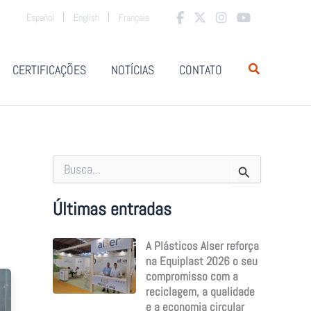
Español
English
Français
CERTIFICAÇÕES
NOTÍCIAS
CONTATO
S
e
a
r
Últimas entradas
c
h
A Plásticos Alser reforça
f
o
na Equiplast 2026 o seu
r
compromisso com a
:
reciclagem, a qualidade
e a economia circular