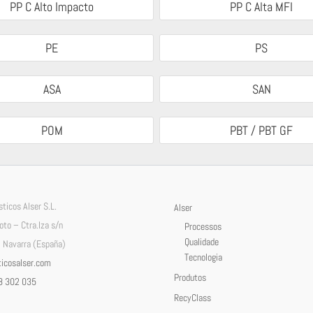
PP C Alto Impacto
PP C Alta MFI
PE
PS
ASA
SAN
POM
PBT / PBT GF
ticos Alser S.L.
Alser
Soto – Ctra.Iza s/n
Processos
Qualidade
 Navarra (España)
Tecnologia
icosalser.com
Produtos
8 302 035
RecyClass