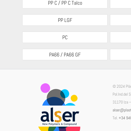
PP C / PP C Talco
PP LGF
PC
PA66 / PA66 GF
© 2024 Plás
Pol.Ind.del 
31170 Iza –
alser@plast
Tel.
+34 94