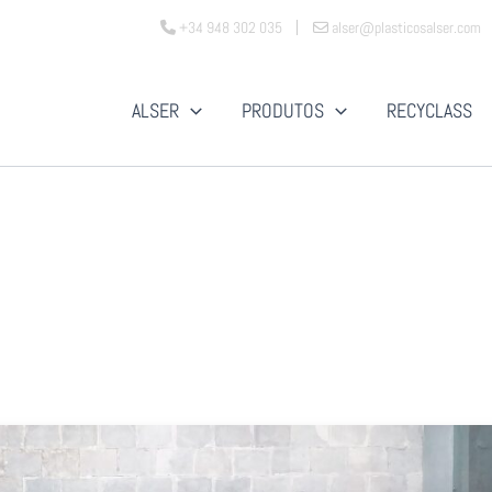
+34 948 302 035
alser@plasticosalser.com
ALSER
PRODUTOS
RECYCLASS