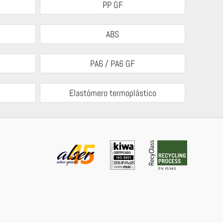
PP GF
ABS
PA6 / PA6 GF
Elastómero termoplástico