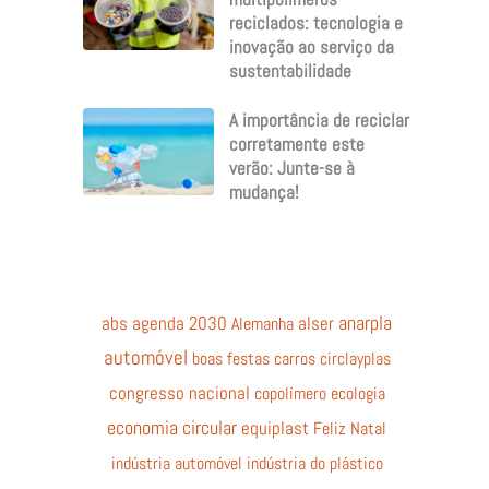
reciclados: tecnologia e
inovação ao serviço da
sustentabilidade
A importância de reciclar
corretamente este
verão: Junte-se à
mudança!
anarpla
abs
agenda 2030
Alemanha
alser
automóvel
boas festas
carros
circlayplas
congresso nacional
copolímero
ecologia
economia circular
equiplast
Feliz Natal
indústria automóvel
indústria do plástico