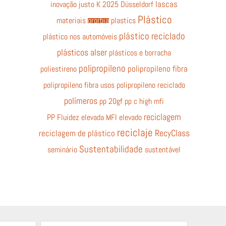
inovação
justo
K 2025 Düsseldorf
lascas
Plástico
materiais
ororbia
plastics
plástico reciclado
plástico nos automóveis
plásticos alser
plásticos e borracha
polipropileno
poliestireno
polipropileno fibra
polipropileno fibra usos
polipropileno reciclado
polímeros
pp 20gf
pp c high mfi
reciclagem
PP Fluidez elevada MFI elevado
reciclaje
RecyClass
reciclagem de plástico
Sustentabilidade
seminário
sustentável