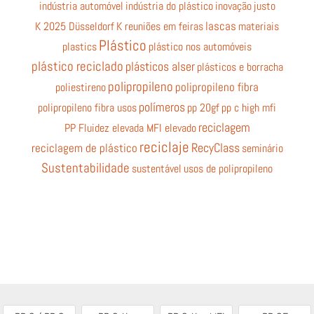
indústria automóvel
indústria do plástico
inovação
justo
K 2025 Düsseldorf
K reuniões em feiras
lascas
materiais
Plástico
plastics
plástico nos automóveis
plástico reciclado
plásticos alser
plásticos e borracha
polipropileno
poliestireno
polipropileno fibra
polímeros
polipropileno fibra usos
pp 20gf
pp c high mfi
reciclagem
PP Fluidez elevada MFI elevado
reciclaje
RecyClass
reciclagem de plástico
seminário
Sustentabilidade
sustentável
usos de polipropileno