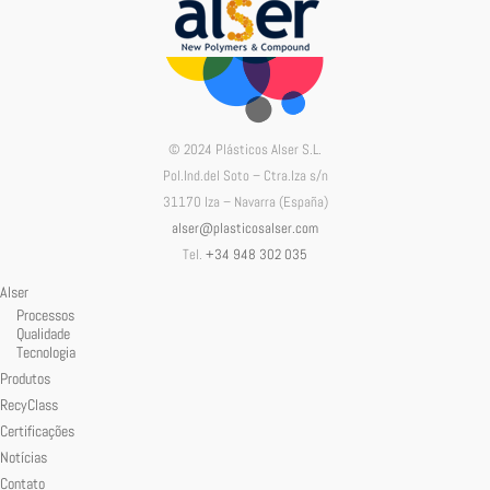
© 2024 Plásticos Alser S.L.
Pol.Ind.del Soto – Ctra.Iza s/n
31170 Iza – Navarra (España)
alser@plasticosalser.com
Tel.
+34 948 302 035
Alser
Processos
Qualidade
Tecnologia
Produtos
RecyClass
Certificações
Notícias
Contato