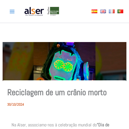
Skip
to
content
Reciclagem de um crânio morto
30/10/2024
Na Alser, associamo-nos à celebração mundial do
“Dia de