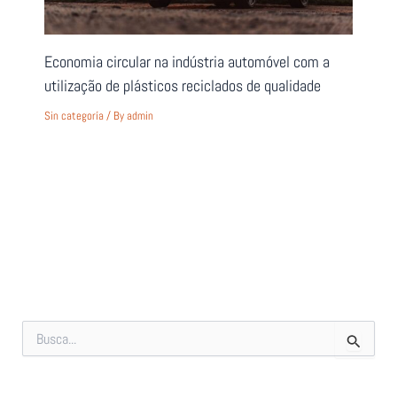
Economia circular na indústria automóvel com a
utilização de plásticos reciclados de qualidade
Sin categoría
/ By
admin
S
e
a
r