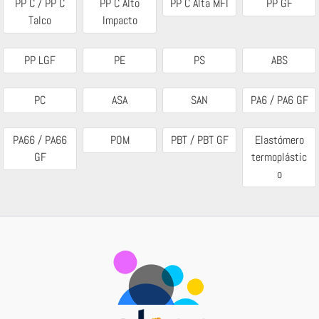
PP C / PP C
PP C Alto
PP C Alta MFI
PP GF
Talco
Impacto
PP LGF
PE
PS
ABS
PC
ASA
SAN
PA6 / PA6 GF
PA66 / PA66
POM
PBT / PBT GF
Elastómero
GF
termoplástic
o