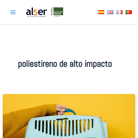
Skip
to
content
poliestireno de alto impacto