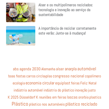
Alser e os multipolímeros reciclados:
tecnologia e inovação ao serviço da
sustentabilidade
A importância de reciclar corretamente
este verão: Junte-se à mudança!
automóvel
anarpla
abs
agenda 2030
Alemanha
alser
boas festas
carros
circlayplas
congresso nacional
copolímero
economia circular
equiplast
ecologia
feiras
Feliz Natal
indústria automóvel
indústria do plástico
inovação
justo
K 2025 Düsseldorf
K reuniões em feiras
lascas
ororbia
plastics
Plástico
plástico reciclado
plástico nos automóveis