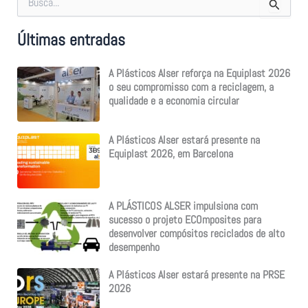
e
a
Últimas entradas
r
c
h
A Plásticos Alser reforça na Equiplast 2026
f
o seu compromisso com a reciclagem, a
o
qualidade e a economia circular
r
:
A Plásticos Alser estará presente na
Equiplast 2026, em Barcelona
A PLÁSTICOS ALSER impulsiona com
sucesso o projeto ECOmposites para
desenvolver compósitos reciclados de alto
desempenho
A Plásticos Alser estará presente na PRSE
2026