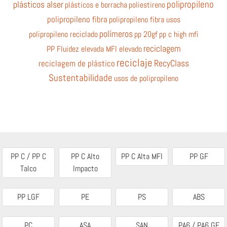
polipropileno
plásticos alser
plásticos e borracha
poliestireno
polipropileno fibra
polipropileno fibra usos
polímeros
polipropileno reciclado
pp 20gf
pp c high mfi
reciclagem
PP Fluidez elevada MFI elevado
reciclaje
RecyClass
reciclagem de plástico
Sustentabilidade
usos de polipropileno
PP C / PP C
PP C Alto
PP C Alta MFI
PP GF
Talco
Impacto
PP LGF
PE
PS
ABS
PC
ASA
SAN
PA6 / PA6 GF