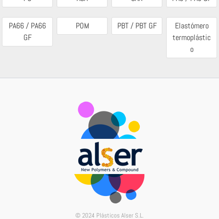
PA66 / PA66
POM
PBT / PBT GF
Elastómero
GF
termoplástic
o
© 2024 Plásticos Alser S.L.