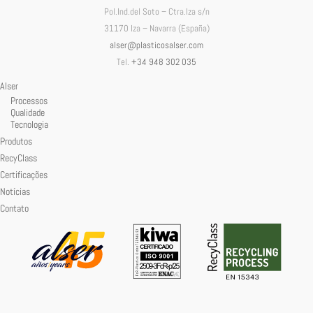
Pol.Ind.del Soto – Ctra.Iza s/n
31170 Iza – Navarra (España)
alser@plasticosalser.com
Tel.
+34 948 302 035
Alser
Processos
Qualidade
Tecnologia
Produtos
RecyClass
Certificações
Notícias
Contato