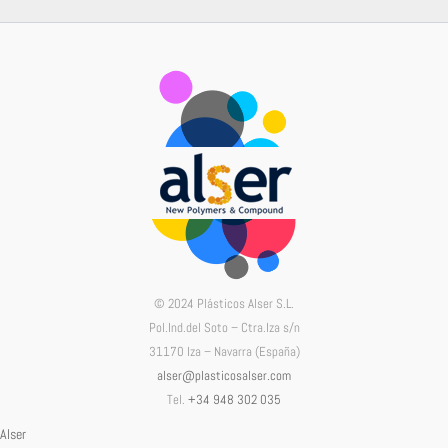
© 2024 Plásticos Alser S.L.
Pol.Ind.del Soto – Ctra.Iza s/n
31170 Iza – Navarra (España)
alser@plasticosalser.com
Tel.
+34 948 302 035
Alser