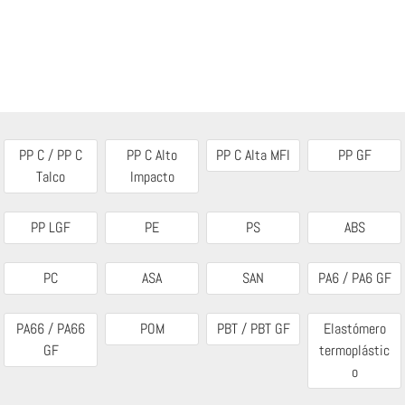
PP C / PP C
PP C Alto
PP C Alta MFI
PP GF
Talco
Impacto
PP LGF
PE
PS
ABS
PC
ASA
SAN
PA6 / PA6 GF
PA66 / PA66
POM
PBT / PBT GF
Elastómero
GF
termoplástic
o