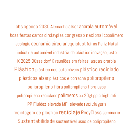
automóvel
anarpla
abs
agenda 2030
Alemanha
alser
boas festas
carros
circlayplas
congresso nacional
copolímero
economia circular
equiplast
ecologia
feiras
Feliz Natal
indústria automóvel
indústria do plástico
inovação
justo
K 2025 Düsseldorf
K reuniões em feiras
lascas
ororbia
Plástico
plástico reciclado
plástico nos automóveis
polipropileno
plásticos alser
plásticos e borracha
polipropileno fibra
polipropileno fibra usos
polímeros
polipropileno reciclado
pp 20gf
pp c high mfi
reciclagem
PP Fluidez elevada MFI elevado
reciclaje
RecyClass
reciclagem de plástico
seminário
Sustentabilidade
sustentável
usos de polipropileno