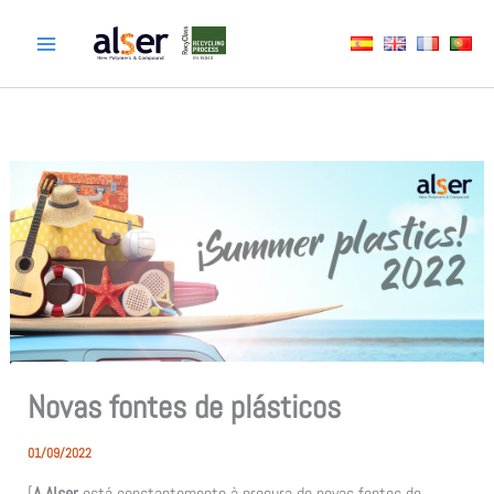
Skip
to
content
Novas fontes de plásticos
01/09/2022
[
A Alser
está constantemente à procura de novas fontes de