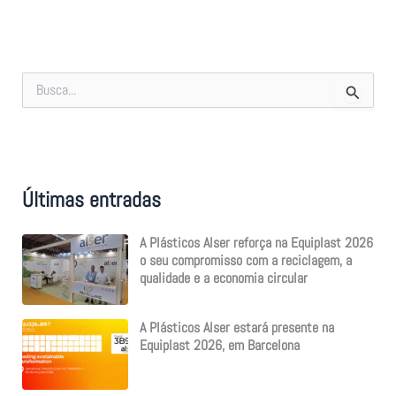
S
e
a
r
c
h
f
Últimas entradas
o
r
:
A Plásticos Alser reforça na Equiplast 2026
o seu compromisso com a reciclagem, a
qualidade e a economia circular
A Plásticos Alser estará presente na
Equiplast 2026, em Barcelona