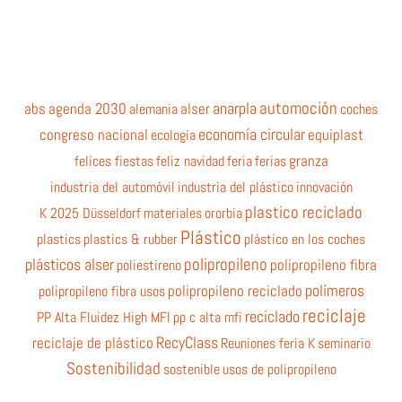
automoción
anarpla
abs
agenda 2030
alemania
alser
coches
economía circular
equiplast
congreso nacional
ecología
felices fiestas
feliz navidad
feria
ferias
granza
industria del automóvil
industria del plástico
innovación
plastico reciclado
K 2025 Düsseldorf
materiales
ororbia
Plástico
plastics
plastics & rubber
plástico en los coches
polipropileno
plásticos alser
poliestireno
polipropileno fibra
polímeros
polipropileno fibra usos
polipropileno reciclado
reciclaje
reciclado
PP Alta Fluidez High MFI
pp c alta mfi
RecyClass
reciclaje de plástico
Reuniones feria K
seminario
Sostenibilidad
sostenible
usos de polipropileno