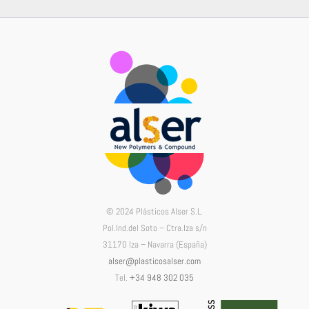
© 2024 Plásticos Alser S.L.
Pol.Ind.del Soto – Ctra.Iza s/n
31170 Iza – Navarra (España)
alser@plasticosalser.com
Tel.
+34 948 302 035