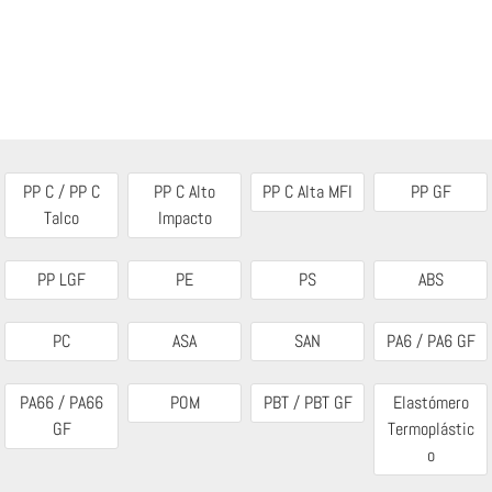
PP C / PP C
PP C Alto
PP C Alta MFI
PP GF
Talco
Impacto
PP LGF
PE
PS
ABS
PC
ASA
SAN
PA6 / PA6 GF
PA66 / PA66
POM
PBT / PBT GF
Elastómero
GF
Termoplástic
o