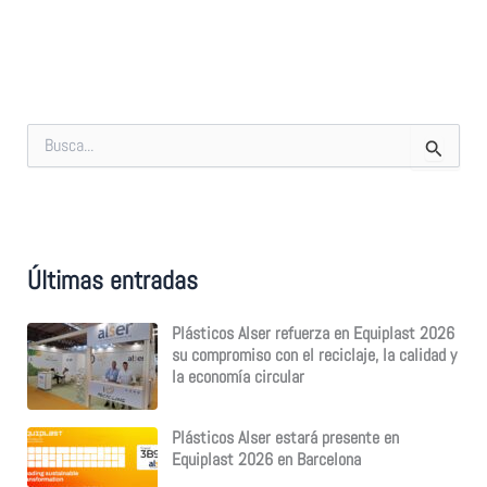
B
u
s
c
a
r
p
Últimas entradas
o
r
:
Plásticos Alser refuerza en Equiplast 2026
su compromiso con el reciclaje, la calidad y
la economía circular
Plásticos Alser estará presente en
Equiplast 2026 en Barcelona