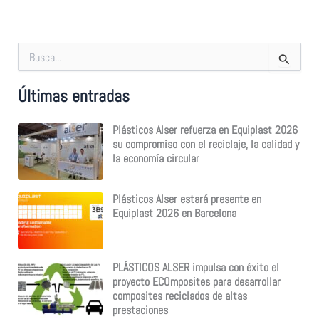
B
u
s
Últimas entradas
c
a
r
Plásticos Alser refuerza en Equiplast 2026
p
su compromiso con el reciclaje, la calidad y
o
la economía circular
r
:
Plásticos Alser estará presente en
Equiplast 2026 en Barcelona
PLÁSTICOS ALSER impulsa con éxito el
proyecto ECOmposites para desarrollar
composites reciclados de altas
prestaciones