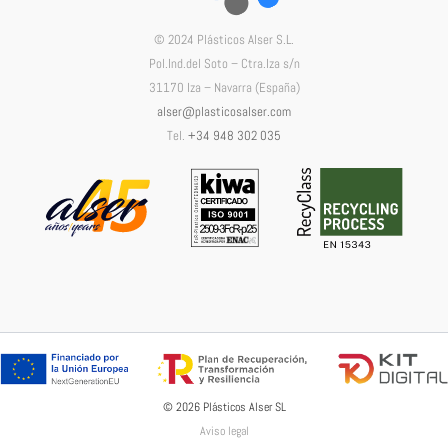
© 2024 Plásticos Alser S.L.
Pol.Ind.del Soto – Ctra.Iza s/n
31170 Iza – Navarra (España)
alser@plasticosalser.com
Tel.
+34 948 302 035
© 2026 Plásticos Alser SL
Aviso legal