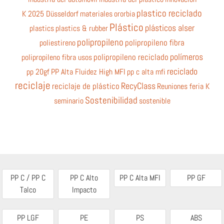
plastico reciclado
K 2025 Düsseldorf
materiales
ororbia
Plástico
plásticos alser
plastics
plastics & rubber
polipropileno
poliestireno
polipropileno fibra
polímeros
polipropileno fibra usos
polipropileno reciclado
reciclado
pp 20gf
PP Alta Fluidez High MFI
pp c alta mfi
reciclaje
RecyClass
reciclaje de plástico
Reuniones feria K
Sostenibilidad
seminario
sostenible
PP C / PP C
PP C Alto
PP C Alta MFI
PP GF
Talco
Impacto
PP LGF
PE
PS
ABS