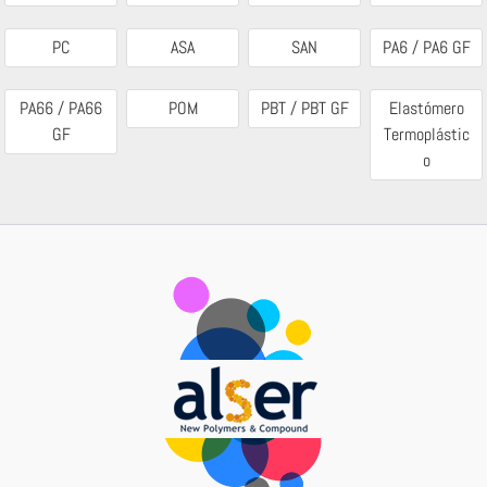
PC
ASA
SAN
PA6 / PA6 GF
PA66 / PA66
POM
PBT / PBT GF
Elastómero
GF
Termoplástic
o