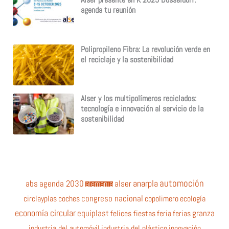
Alser presente en K 2025 Düsseldorf:
agenda tu reunión
Polipropileno Fibra: La revolución verde en
el reciclaje y la sostenibilidad
Alser y los multipolímeros reciclados:
tecnología e innovación al servicio de la
sostenibilidad
automoción
anarpla
abs
agenda 2030
alemania
alser
circlayplas
coches
congreso nacional
copolimero
ecología
economía circular
equiplast
felices fiestas
feria
ferias
granza
industria del automóvil
industria del plástico
innovación