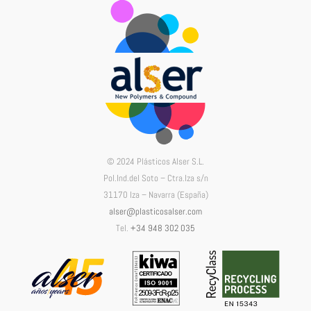
© 2024 Plásticos Alser S.L.
Pol.Ind.del Soto – Ctra.Iza s/n
31170 Iza – Navarra (España)
alser@plasticosalser.com
Tel.
+34 948 302 035