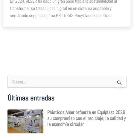
En 2024, ALSER ha dado un gran paso hacia la sostenibilidad al
transformar su trazabilidad digital en un sistema auditable y
certificado según la norma EN 15343 RecyClass, un método
B
u
s
Últimas entradas
c
a
r
Plásticos Alser refuerza en Equiplast 2026
p
su compromiso con el reciclaje, la calidad y
o
la economía circular
r
: