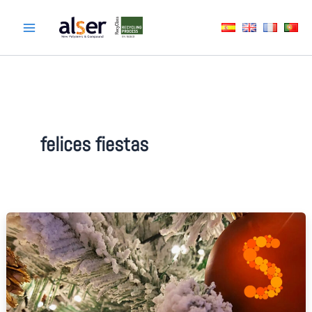
Ir
al
contenido
felices fiestas