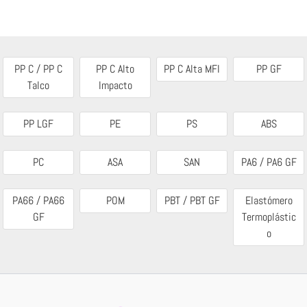
PP C / PP C
PP C Alto
PP C Alta MFI
PP GF
Talco
Impacto
PP LGF
PE
PS
ABS
PC
ASA
SAN
PA6 / PA6 GF
PA66 / PA66
POM
PBT / PBT GF
Elastómero
GF
Termoplástic
o