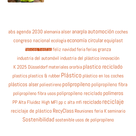
automoción
anarpla
abs
agenda 2030
alemania
alser
coches
economía circular
equiplast
congreso nacional
ecología
felices fiestas
feliz navidad
feria
ferias
granza
industria del automóvil
industria del plástico
innovación
plastico reciclado
K 2025 Düsseldorf
materiales
ororbia
Plástico
plastics
plastics & rubber
plástico en los coches
polipropileno
plásticos alser
poliestireno
polipropileno fibra
polímeros
polipropileno fibra usos
polipropileno reciclado
reciclaje
reciclado
PP Alta Fluidez High MFI
pp c alta mfi
RecyClass
reciclaje de plástico
Reuniones feria K
seminario
Sostenibilidad
sostenible
usos de polipropileno