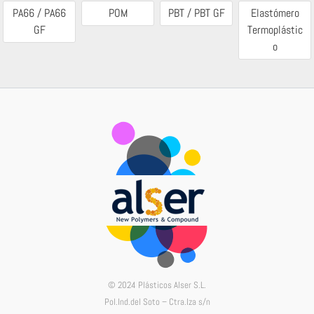
PA66 / PA66
POM
PBT / PBT GF
Elastómero
GF
Termoplástic
o
© 2024 Plásticos Alser S.L.
Pol.Ind.del Soto – Ctra.Iza s/n