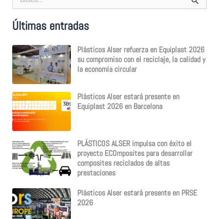
u
s
Últimas entradas
c
a
r
Plásticos Alser refuerza en Equiplast 2026
p
su compromiso con el reciclaje, la calidad y
o
la economía circular
r
:
Plásticos Alser estará presente en
Equiplast 2026 en Barcelona
PLÁSTICOS ALSER impulsa con éxito el
proyecto ECOmposites para desarrollar
composites reciclados de altas
prestaciones
Plásticos Alser estará presente en PRSE
2026