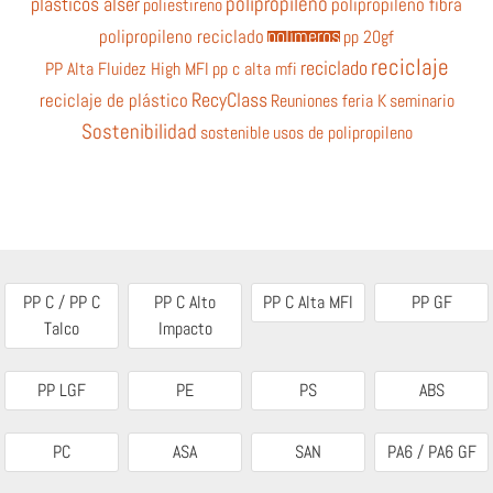
polipropileno
plásticos alser
poliestireno
polipropileno fibra
polímeros
polipropileno reciclado
pp 20gf
reciclaje
reciclado
PP Alta Fluidez High MFI
pp c alta mfi
RecyClass
reciclaje de plástico
Reuniones feria K
seminario
Sostenibilidad
sostenible
usos de polipropileno
PP C / PP C
PP C Alto
PP C Alta MFI
PP GF
Talco
Impacto
PP LGF
PE
PS
ABS
PC
ASA
SAN
PA6 / PA6 GF