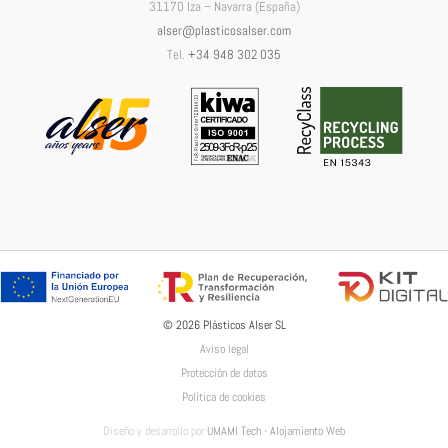
31170 Iza – Navarra (España)
alser@plasticosalser.com
Tel.
+34 948 302 035
© 2026 Plásticos Alser SL
Aviso legal
Protección de datos
Política de cookies
Diseño y desarrollo por
UMAMI Tech - Alojamiento Web