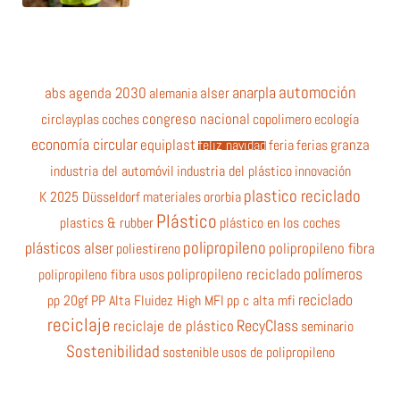
automoción
anarpla
abs
agenda 2030
alemania
alser
circlayplas
coches
congreso nacional
copolimero
ecología
economía circular
equiplast
feliz navidad
feria
ferias
granza
industria del automóvil
industria del plástico
innovación
plastico reciclado
K 2025 Düsseldorf
materiales
ororbia
Plástico
plastics & rubber
plástico en los coches
polipropileno
plásticos alser
poliestireno
polipropileno fibra
polímeros
polipropileno fibra usos
polipropileno reciclado
reciclado
pp 20gf
PP Alta Fluidez High MFI
pp c alta mfi
reciclaje
RecyClass
reciclaje de plástico
seminario
Sostenibilidad
sostenible
usos de polipropileno