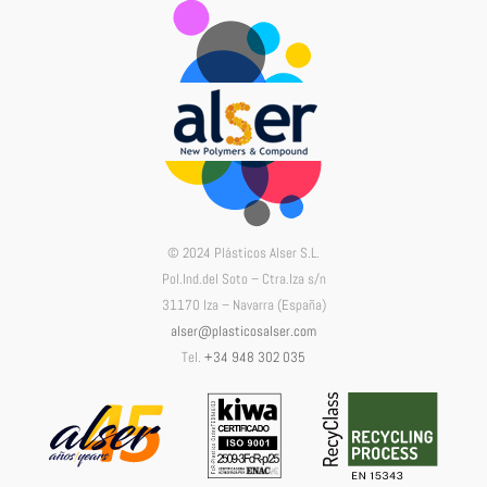
© 2024 Plásticos Alser S.L.
Pol.Ind.del Soto – Ctra.Iza s/n
31170 Iza – Navarra (España)
alser@plasticosalser.com
Tel.
+34 948 302 035