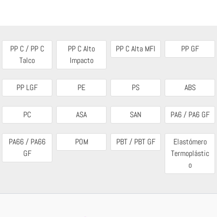
PP C / PP C
PP C Alto
PP C Alta MFI
PP GF
Talco
Impacto
PP LGF
PE
PS
ABS
PC
ASA
SAN
PA6 / PA6 GF
PA66 / PA66
POM
PBT / PBT GF
Elastómero
GF
Termoplástic
o