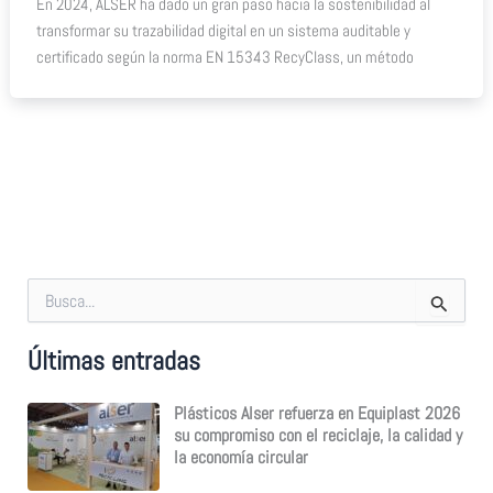
En 2024, ALSER ha dado un gran paso hacia la sostenibilidad al
transformar su trazabilidad digital en un sistema auditable y
certificado según la norma EN 15343 RecyClass, un método
B
u
s
Últimas entradas
c
a
r
Plásticos Alser refuerza en Equiplast 2026
p
su compromiso con el reciclaje, la calidad y
o
la economía circular
r
: