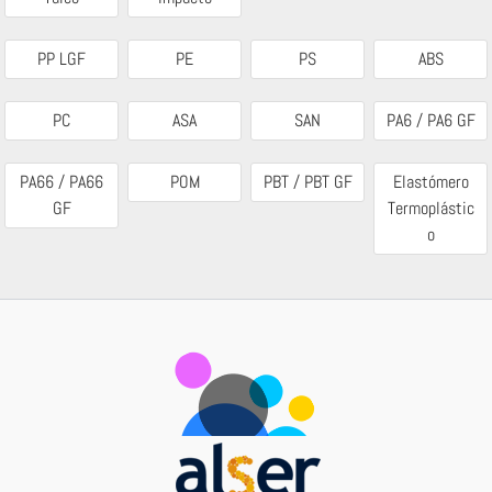
PP LGF
PE
PS
ABS
PC
ASA
SAN
PA6 / PA6 GF
PA66 / PA66
POM
PBT / PBT GF
Elastómero
GF
Termoplástic
o