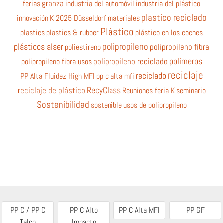
ferias
granza
industria del automóvil
industria del plástico
plastico reciclado
innovación
K 2025 Düsseldorf
materiales
Plástico
plastics
plastics & rubber
plástico en los coches
polipropileno
plásticos alser
poliestireno
polipropileno fibra
polímeros
polipropileno fibra usos
polipropileno reciclado
reciclaje
reciclado
PP Alta Fluidez High MFI
pp c alta mfi
RecyClass
reciclaje de plástico
Reuniones feria K
seminario
Sostenibilidad
sostenible
usos de polipropileno
PP C / PP C
PP C Alto
PP C Alta MFI
PP GF
Talco
Impacto