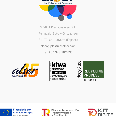
© 2024 Plásticos Alser S.L.
Pol.Ind.del Soto – Ctra.Iza s/n
31170 Iza – Navarra (España)
alser@plasticosalser.com
Tel.
+34 948 302 035