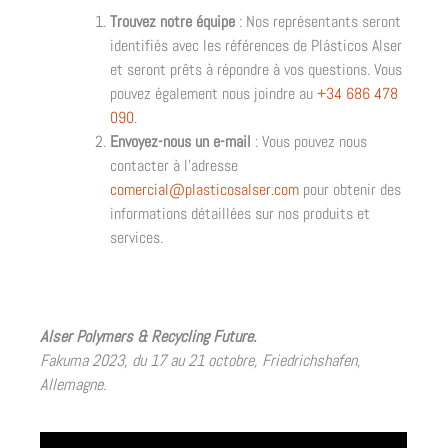
Trouvez notre équipe
: Nos représentants seront
identifiés avec les références de Plásticos Alser
et seront prêts à répondre à vos questions. Vous
pouvez également nous joindre au
+34 686 478
090
.
Envoyez-nous un e-mail
: Vous pouvez nous
contacter à l’adresse
comercial@plasticosalser.com
pour obtenir des
informations détaillées sur nos produits et
services.
Alser Polymers & Recycling Future.
Fakuma 2023, du 17 au 21 octobre, Friedrichshafen,
Allemagne.