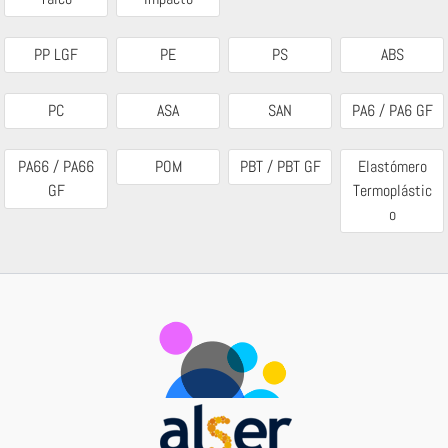
PP LGF
PE
PS
ABS
PC
ASA
SAN
PA6 / PA6 GF
PA66 / PA66
POM
PBT / PBT GF
Elastómero
GF
Termoplástic
o