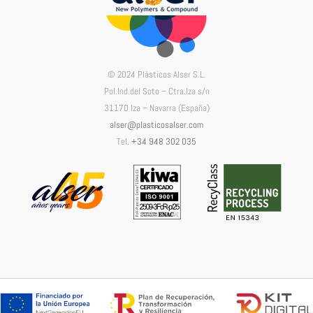
© 2024 Plásticos Alser S.L.
Pol.Ind.del Soto – Ctra.Iza s/n
31170 Iza – Navarra (España)
alser@plasticosalser.com
Tel.
+34 948 302 035