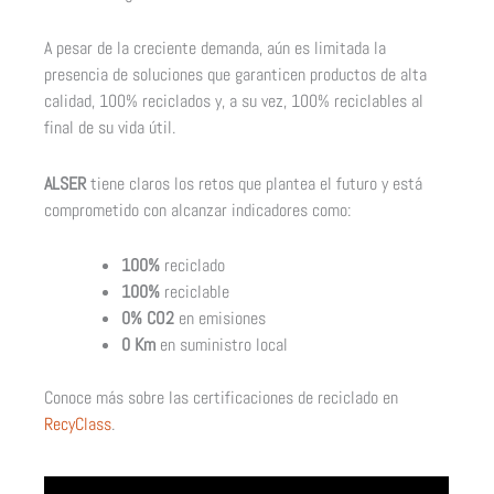
A pesar de la creciente demanda, aún es limitada la
presencia de soluciones que garanticen productos de alta
calidad, 100% reciclados y, a su vez, 100% reciclables al
final de su vida útil.
ALSER
tiene claros los retos que plantea el futuro y está
comprometido con alcanzar indicadores como:
100%
reciclado
100%
reciclable
0% CO2
en emisiones
0 Km
en suministro local
Conoce más sobre las certificaciones de reciclado en
RecyClass
.