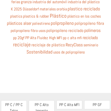
ferias
granza
industria del automóvil
industria del plástico
plastico reciclado
K 2025 Düsseldorf
materiales
ororbia
Plástico
plastics
plastics & rubber
plástico en los coches
polipropileno
plásticos alser
poliestireno
polipropileno fibra
polímeros
polipropileno fibra usos
polipropileno reciclado
reciclado
pp 20gf
PP Alta Fluidez High MFI
pp c alta mfi
reciclaje
RecyClass
reciclaje de plástico
seminario
Sostenibilidad
usos de polipropileno
PP C / PP C
PP C Alto
PP C Alta MFI
PP GF
Talco
Impacto