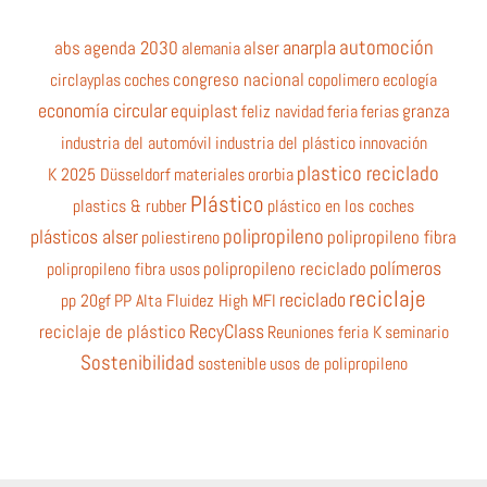
automoción
anarpla
abs
agenda 2030
alemania
alser
circlayplas
coches
congreso nacional
copolimero
ecología
economía circular
equiplast
feliz navidad
feria
ferias
granza
industria del automóvil
industria del plástico
innovación
plastico reciclado
K 2025 Düsseldorf
materiales
ororbia
Plástico
plastics & rubber
plástico en los coches
polipropileno
plásticos alser
poliestireno
polipropileno fibra
polímeros
polipropileno fibra usos
polipropileno reciclado
reciclaje
reciclado
pp 20gf
PP Alta Fluidez High MFI
RecyClass
reciclaje de plástico
Reuniones feria K
seminario
Sostenibilidad
sostenible
usos de polipropileno