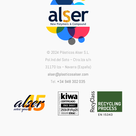
© 2024 Plásticos Alser S.L.
Pol.Ind.del Soto – Ctra.Iza s/n
31170 Iza – Navarra (España)
alser@plasticosalser.com
Tel.
+34 948 302 035