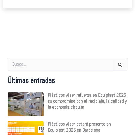
B
u
s
Últimas entradas
c
a
r
Plásticos Alser refuerza en Equiplast 2026
p
su compromiso con el reciclaje, la calidad y
o
la economía circular
r
:
Plásticos Alser estará presente en
Equiplast 2026 en Barcelona