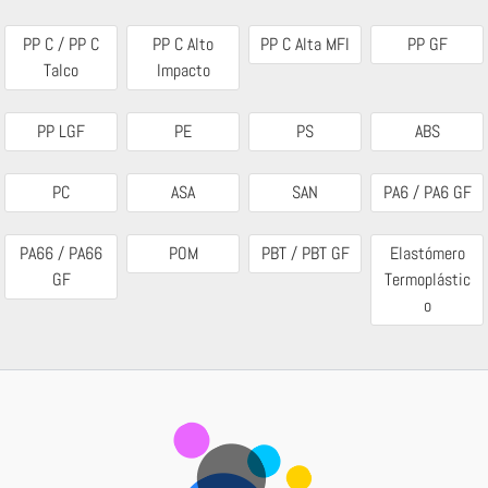
PP C / PP C
PP C Alto
PP C Alta MFI
PP GF
Talco
Impacto
PP LGF
PE
PS
ABS
PC
ASA
SAN
PA6 / PA6 GF
PA66 / PA66
POM
PBT / PBT GF
Elastómero
GF
Termoplástic
o