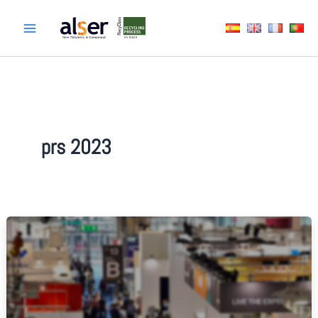
Ir
al
contenido
prs 2023