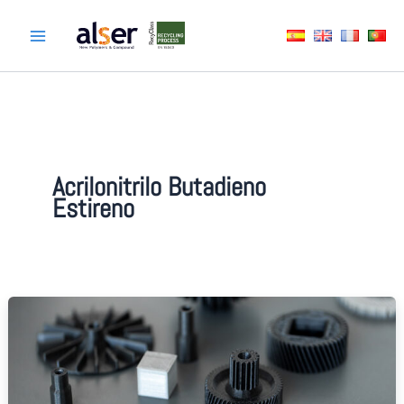
Ir
al
contenido
Acrilonitrilo Butadieno
Estireno