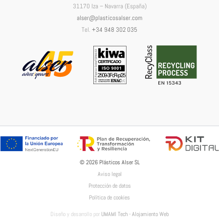
31170 Iza – Navarra (España)
alser@plasticosalser.com
Tel.
+34 948 302 035
© 2026 Plásticos Alser SL
Aviso legal
Protección de datos
Política de cookies
Diseño y desarrollo por
UMAMI Tech - Alojamiento Web