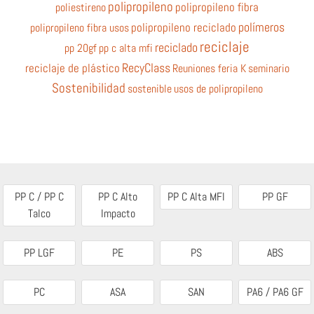
polipropileno
poliestireno
polipropileno fibra
polímeros
polipropileno fibra usos
polipropileno reciclado
reciclaje
reciclado
pp 20gf
pp c alta mfi
RecyClass
reciclaje de plástico
Reuniones feria K
seminario
Sostenibilidad
sostenible
usos de polipropileno
PP C / PP C
PP C Alto
PP C Alta MFI
PP GF
Talco
Impacto
PP LGF
PE
PS
ABS
PC
ASA
SAN
PA6 / PA6 GF