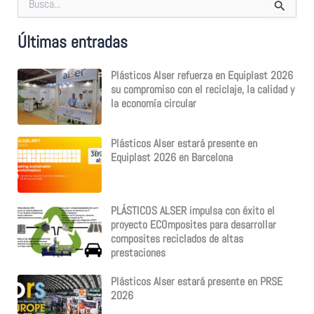
u
s
Últimas entradas
c
a
r
Plásticos Alser refuerza en Equiplast 2026
p
su compromiso con el reciclaje, la calidad y
o
la economía circular
r
:
Plásticos Alser estará presente en
Equiplast 2026 en Barcelona
PLÁSTICOS ALSER impulsa con éxito el
proyecto ECOmposites para desarrollar
composites reciclados de altas
prestaciones
Plásticos Alser estará presente en PRSE
2026