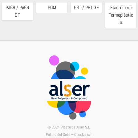
PA66 / PA66
POM
PBT / PBT GF
Elastómero
GF
Termoplástic
o
© 2024 Plásticos Alser S.L.
Pol.Ind.del Soto – Ctra.Iza s/n