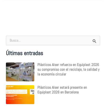
B
u
s
Últimas entradas
c
a
r
Plásticos Alser refuerza en Equiplast 2026
p
su compromiso con el reciclaje, la calidad y
o
la economía circular
r
:
Plásticos Alser estará presente en
Equiplast 2026 en Barcelona