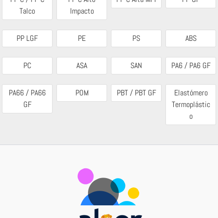
Talco
Impacto
PP LGF
PE
PS
ABS
PC
ASA
SAN
PA6 / PA6 GF
PA66 / PA66
POM
PBT / PBT GF
Elastómero
GF
Termoplástic
o