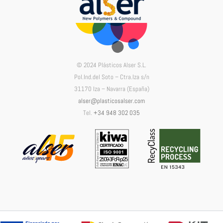
© 2024 Plásticos Alser S.L.
Pol.Ind.del Soto – Ctra.Iza s/n
31170 Iza – Navarra (España)
alser@plasticosalser.com
Tel.
+34 948 302 035