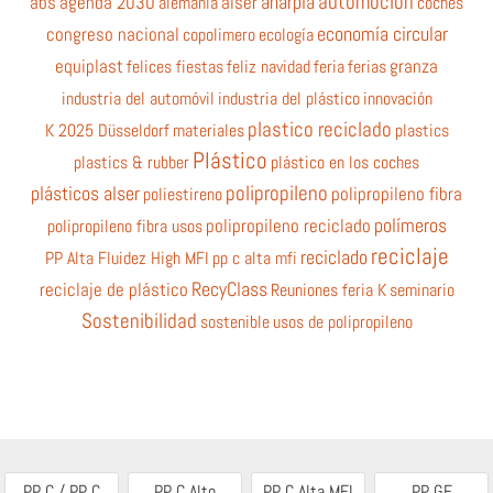
automoción
anarpla
abs
agenda 2030
alemania
alser
coches
economía circular
congreso nacional
copolimero
ecología
equiplast
felices fiestas
feliz navidad
feria
ferias
granza
industria del automóvil
industria del plástico
innovación
plastico reciclado
K 2025 Düsseldorf
materiales
plastics
Plástico
plastics & rubber
plástico en los coches
polipropileno
plásticos alser
poliestireno
polipropileno fibra
polímeros
polipropileno fibra usos
polipropileno reciclado
reciclaje
reciclado
PP Alta Fluidez High MFI
pp c alta mfi
RecyClass
reciclaje de plástico
Reuniones feria K
seminario
Sostenibilidad
sostenible
usos de polipropileno
PP C / PP C
PP C Alto
PP C Alta MFI
PP GF