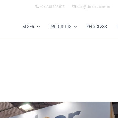
+34 948 302 035
alser@plasticosalser.com
ALSER
PRODUCTOS
RECYCLASS