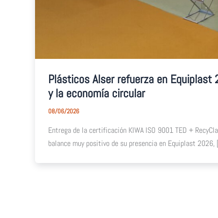
Plásticos Alser refuerza en Equiplast 
y la economía circular
08/06/2026
Entrega de la certificación KIWA ISO 9001 TED + RecyClas
balance muy positivo de su presencia en Equiplast 2026, [.