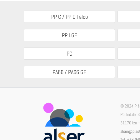
PP C / PP C Talco
PP LGF
PC
PA66 / PA66 GF
© 2024 Plás
Pol.Ind.del 
31170 Iza –
alser@plast
Tel.
+34 94