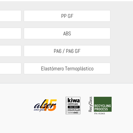
PP GF
ABS
PA6 / PA6 GF
Elastómero Termoplástico