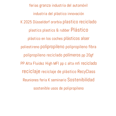
ferias
granza
industria del automóvil
industria del plástico
innovación
plastico reciclado
K 2025 Düsseldorf
ororbia
Plástico
plastics
plastics & rubber
plásticos alser
plástico en los coches
polipropileno
poliestireno
polipropileno fibra
polímeros
polipropileno reciclado
pp 20gf
reciclado
PP Alta Fluidez High MFI
pp c alta mfi
reciclaje
RecyClass
reciclaje de plástico
Sostenibilidad
Reuniones feria K
seminario
sostenible
usos de polipropileno