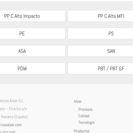
PP C Alto Impacto
PP C Alta MFI
PE
PS
ASA
SAN
POM
PBT / PBT GF
ticos Alser S.L.
Alser
Soto – Ctra.Iza s/n
Procesos
Calidad
 Navarra (España)
Tecnología
icosalser.com
Productos
8 302 035