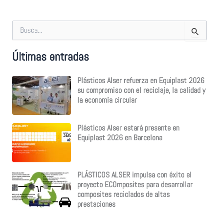
B
u
s
Últimas entradas
c
a
r
Plásticos Alser refuerza en Equiplast 2026
p
su compromiso con el reciclaje, la calidad y
o
la economía circular
r
:
Plásticos Alser estará presente en
Equiplast 2026 en Barcelona
PLÁSTICOS ALSER impulsa con éxito el
proyecto ECOmposites para desarrollar
composites reciclados de altas
prestaciones