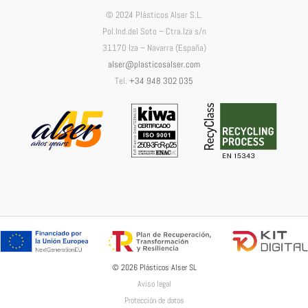
© 2024 Plásticos Alser S.L.
Pol.Ind.del Soto – Ctra.Iza s/n
31170 Iza – Navarra (España)
alser@plasticosalser.com
Tel.
+34 948 302 035
© 2026 Plásticos Alser SL
Aviso legal
Protección de datos