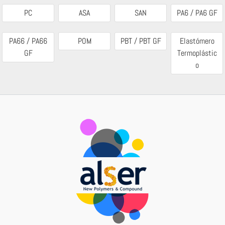
PC
ASA
SAN
PA6 / PA6 GF
PA66 / PA66
POM
PBT / PBT GF
Elastómero
GF
Termoplástic
o