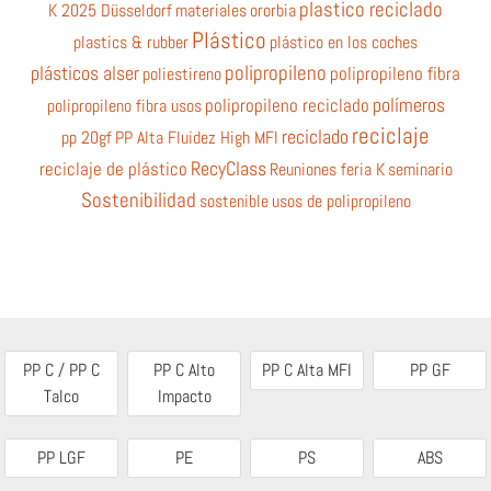
plastico reciclado
K 2025 Düsseldorf
materiales
ororbia
Plástico
plastics & rubber
plástico en los coches
polipropileno
plásticos alser
poliestireno
polipropileno fibra
polímeros
polipropileno fibra usos
polipropileno reciclado
reciclaje
reciclado
pp 20gf
PP Alta Fluidez High MFI
RecyClass
reciclaje de plástico
Reuniones feria K
seminario
Sostenibilidad
sostenible
usos de polipropileno
PP C / PP C
PP C Alto
PP C Alta MFI
PP GF
Talco
Impacto
PP LGF
PE
PS
ABS