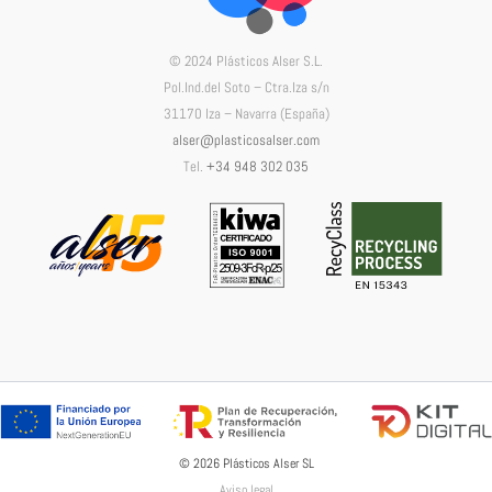
© 2024 Plásticos Alser S.L.
Pol.Ind.del Soto – Ctra.Iza s/n
31170 Iza – Navarra (España)
alser@plasticosalser.com
Tel.
+34 948 302 035
© 2026 Plásticos Alser SL
Aviso legal