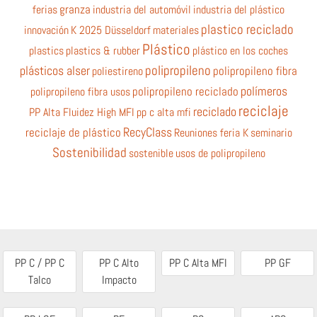
ferias
granza
industria del automóvil
industria del plástico
plastico reciclado
innovación
K 2025 Düsseldorf
materiales
Plástico
plastics
plastics & rubber
plástico en los coches
polipropileno
plásticos alser
poliestireno
polipropileno fibra
polímeros
polipropileno fibra usos
polipropileno reciclado
reciclaje
reciclado
PP Alta Fluidez High MFI
pp c alta mfi
RecyClass
reciclaje de plástico
Reuniones feria K
seminario
Sostenibilidad
sostenible
usos de polipropileno
PP C / PP C
PP C Alto
PP C Alta MFI
PP GF
Talco
Impacto