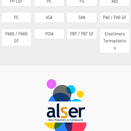
PP LGF
PE
PS
ABS
PC
ASA
SAN
PA6 / PA6 GF
PA66 / PA66
POM
PBT / PBT GF
Elastómero
GF
Termoplástic
o