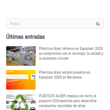
B
u
s
Últimas entradas
c
a
r
Plásticos Alser refuerza en Equiplast 2026
p
su compromiso con el reciclaje, la calidad y
o
la economía circular
r
:
Plásticos Alser estará presente en
Equiplast 2026 en Barcelona
PLÁSTICOS ALSER impulsa con éxito el
proyecto ECOmposites para desarrollar
composites reciclados de altas