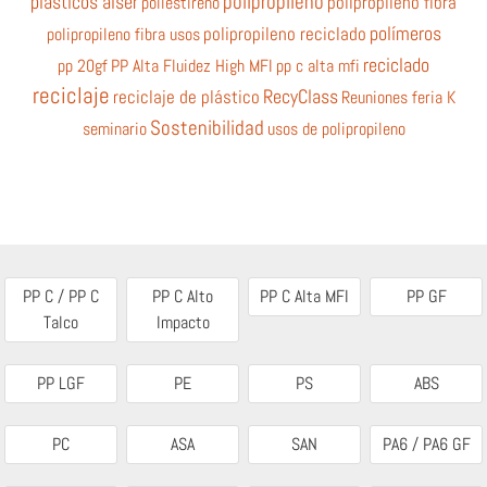
polipropileno
plásticos alser
poliestireno
polipropileno fibra
polímeros
polipropileno fibra usos
polipropileno reciclado
reciclado
pp 20gf
PP Alta Fluidez High MFI
pp c alta mfi
reciclaje
RecyClass
reciclaje de plástico
Reuniones feria K
Sostenibilidad
seminario
usos de polipropileno
PP C / PP C
PP C Alto
PP C Alta MFI
PP GF
Talco
Impacto
PP LGF
PE
PS
ABS
PC
ASA
SAN
PA6 / PA6 GF