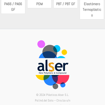
PA66 / PA66
POM
PBT / PBT GF
Elastómero
GF
Termoplástic
o
© 2024 Plásticos Alser S.L.
Pol.Ind.del Soto – Ctra.Iza s/n