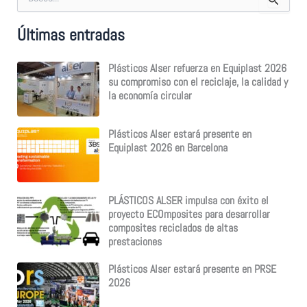
u
s
Últimas entradas
c
a
r
Plásticos Alser refuerza en Equiplast 2026
p
su compromiso con el reciclaje, la calidad y
o
la economía circular
r
:
Plásticos Alser estará presente en
Equiplast 2026 en Barcelona
PLÁSTICOS ALSER impulsa con éxito el
proyecto ECOmposites para desarrollar
composites reciclados de altas
prestaciones
Plásticos Alser estará presente en PRSE
2026