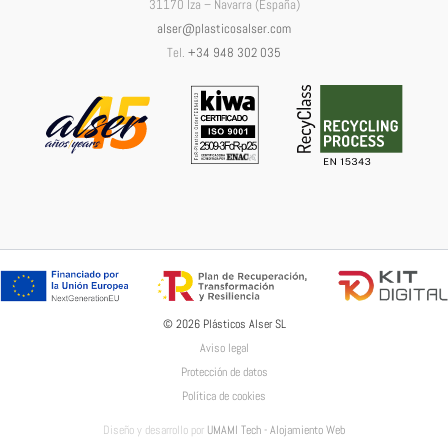
31170 Iza – Navarra (España)
alser@plasticosalser.com
Tel.
+34 948 302 035
© 2026 Plásticos Alser SL
Aviso legal
Protección de datos
Política de cookies
Diseño y desarrollo por
UMAMI Tech - Alojamiento Web