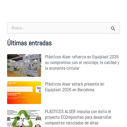
B
u
s
Últimas entradas
c
a
r
Plásticos Alser refuerza en Equiplast 2026
p
su compromiso con el reciclaje, la calidad y
o
la economía circular
r
:
Plásticos Alser estará presente en
Equiplast 2026 en Barcelona
PLÁSTICOS ALSER impulsa con éxito el
proyecto ECOmposites para desarrollar
composites reciclados de altas