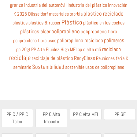
granza
industria del automóvil
industria del plástico
innovación
plastico reciclado
K 2025 Düsseldorf
materiales
ororbia
Plástico
plastics
plastics & rubber
plástico en los coches
polipropileno
plásticos alser
polipropileno fibra
polímeros
polipropileno fibra usos
polipropileno reciclado
reciclado
pp 20gf
PP Alta Fluidez High MFI
pp c alta mfi
reciclaje
RecyClass
reciclaje de plástico
Reuniones feria K
Sostenibilidad
seminario
sostenible
usos de polipropileno
PP C / PP C
PP C Alto
PP C Alta MFI
PP GF
Talco
Impacto