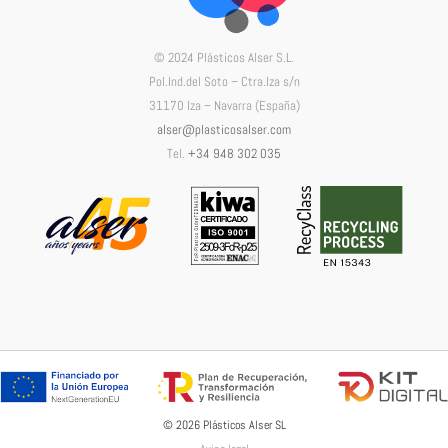
© 2024 Plásticos Alser S.L.
Pol.Ind.del Soto – Ctra.Iza s/n
31170 Iza – Navarra (España)
alser@plasticosalser.com
Tel.
+34 948 302 035
© 2026 Plásticos Alser SL