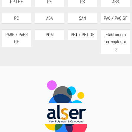
PP LGF
PE
PS
ABS
PC
ASA
SAN
PA6 / PA6 GF
PA66 / PA66
POM
PBT / PBT GF
Elastómero
GF
Termoplástic
o