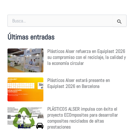
B
u
s
Últimas entradas
c
a
r
Plásticos Alser refuerza en Equiplast 2026
p
su compromiso con el reciclaje, la calidad y
o
la economía circular
r
:
Plásticos Alser estará presente en
Equiplast 2026 en Barcelona
PLÁSTICOS ALSER impulsa con éxito el
proyecto ECOmposites para desarrollar
composites reciclados de altas
prestaciones