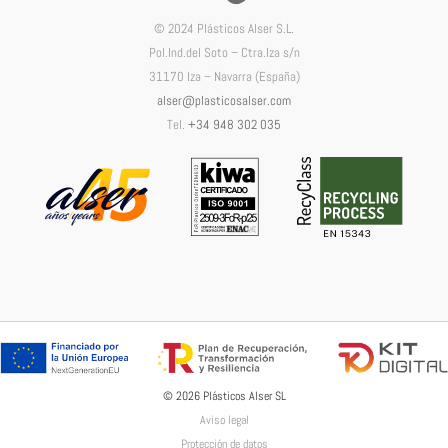
© 2024 Plásticos Alser S.L.
Pol.Ind.del Soto – Ctra.Iza s/n
31170 Iza – Navarra (España)
alser@plasticosalser.com
Tel.
+34 948 302 035
© 2026 Plásticos Alser SL
Aviso legal
Protección de datos