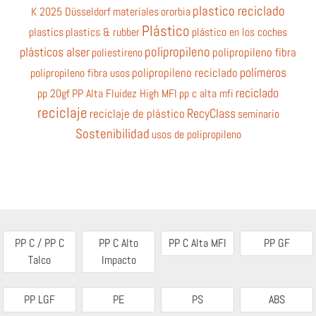
plastico reciclado
K 2025 Düsseldorf
materiales
ororbia
Plástico
plastics
plastics & rubber
plástico en los coches
polipropileno
plásticos alser
poliestireno
polipropileno fibra
polímeros
polipropileno fibra usos
polipropileno reciclado
reciclado
pp 20gf
PP Alta Fluidez High MFI
pp c alta mfi
reciclaje
RecyClass
reciclaje de plástico
seminario
Sostenibilidad
usos de polipropileno
PP C / PP C
PP C Alto
PP C Alta MFI
PP GF
Talco
Impacto
PP LGF
PE
PS
ABS