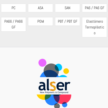
PC
ASA
SAN
PA6 / PA6 GF
PA66 / PA66
POM
PBT / PBT GF
Elastómero
GF
Termoplástic
o