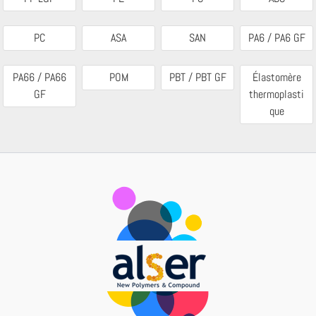
PC
ASA
SAN
PA6 / PA6 GF
PA66 / PA66
POM
PBT / PBT GF
Élastomère
GF
thermoplasti
que