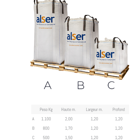
Peso Kg
Haute m.
Largeur m.
Profond
A
1.100
2,00
1,20
1,20
B
800
1,70
1,20
1,20
C
500
1,50
1,20
1,20