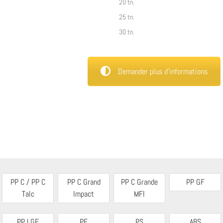
20 tn.
25 tn.
30 tn.
Demander plus d’informations
PP C / PP C
PP C Grand
PP C Grande
PP GF
Talc
Impact
MFI
PP LGF
PE
PS
ABS