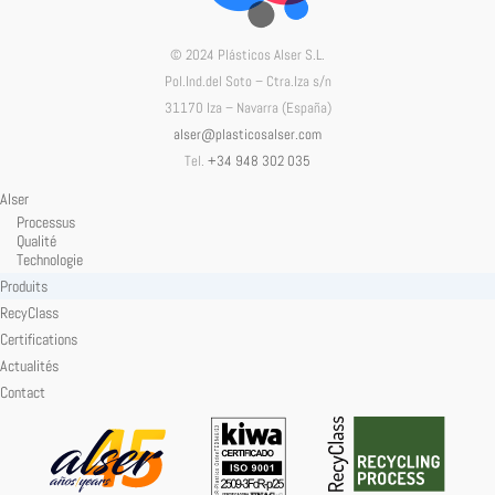
© 2024 Plásticos Alser S.L.
Pol.Ind.del Soto – Ctra.Iza s/n
31170 Iza – Navarra (España)
alser@plasticosalser.com
Tel.
+34 948 302 035
Alser
Processus
Qualité
Technologie
Produits
RecyClass
Certifications
Actualités
Contact