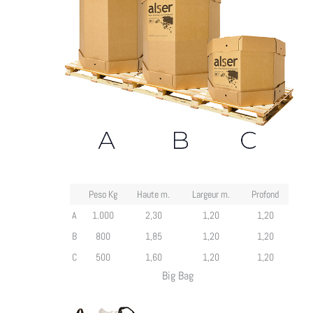
Peso Kg
Haute m.
Largeur m.
Profond
A
1.000
2,30
1,20
1,20
B
800
1,85
1,20
1,20
C
500
1,60
1,20
1,20
Big Bag