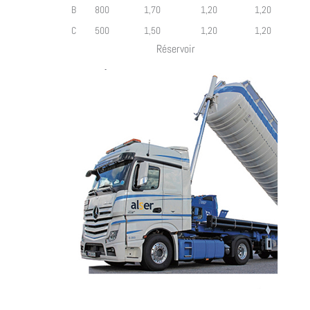
B
800
1,70
1,20
1,20
C
500
1,50
1,20
1,20
Réservoir