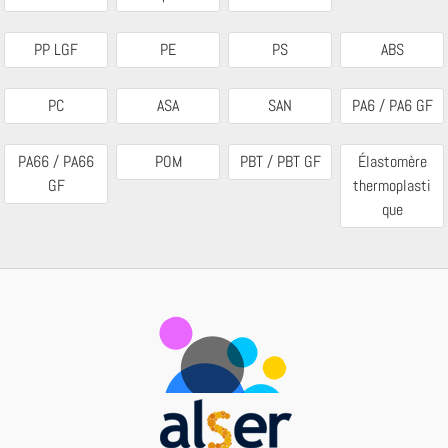
PP LGF
PE
PS
ABS
PC
ASA
SAN
PA6 / PA6 GF
PA66 / PA66
POM
PBT / PBT GF
Élastomère
GF
thermoplasti
que