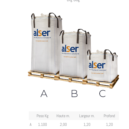
Peso Kg
Haute m.
Largeur m.
Profond
A
1.100
2,00
1,20
1,20