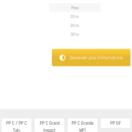
Peso
20 tn.
25 tn.
30 tn.
Demander plus d’informations
PP C / PP C
PP C Grand
PP C Grande
PP GF
Talc
Impact
MFI