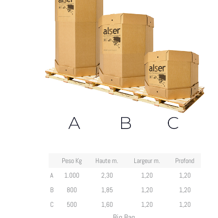
Peso Kg
Haute m.
Largeur m.
Profond
A
1.000
2,30
1,20
1,20
B
800
1,85
1,20
1,20
C
500
1,60
1,20
1,20
Big Bag