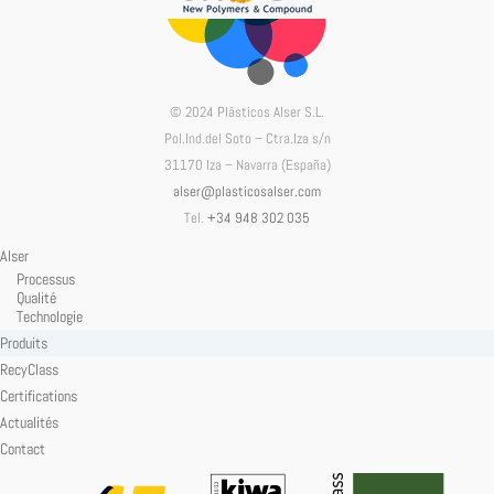
© 2024 Plásticos Alser S.L.
Pol.Ind.del Soto – Ctra.Iza s/n
31170 Iza – Navarra (España)
alser@plasticosalser.com
Tel.
+34 948 302 035
Alser
Processus
Qualité
Technologie
Produits
RecyClass
Certifications
Actualités
Contact