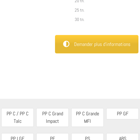
20 tn.
25 tn.
30 tn.
Demander plus d’informations
PP C / PP C
PP C Grand
PP C Grande
PP GF
Talc
Impact
MFI
PP LGF
PE
PS
ABS