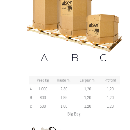
Peso Kg
Haute m.
Largeur m.
Profond
A
1.000
2,30
1,20
1,20
B
800
1,85
1,20
1,20
C
500
1,60
1,20
1,20
Big Bag