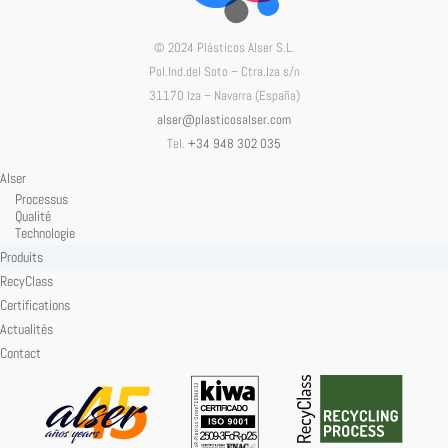
© 2024 Plásticos Alser S.L.
Pol.Ind.del Soto – Ctra.Iza s/n
31170 Iza – Navarra (España)
alser@plasticosalser.com
Tel.
+34 948 302 035
Alser
Processus
Qualité
Technologie
Produits
RecyClass
Certifications
Actualités
Contact