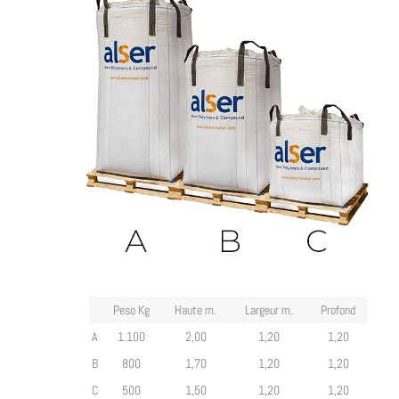
Peso Kg
Haute m.
Largeur m.
Profond
A
1.100
2,00
1,20
1,20
B
800
1,70
1,20
1,20
C
500
1,50
1,20
1,20