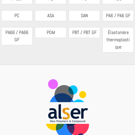
PC
ASA
SAN
PA6 / PA6 GF
PA66 / PA66
POM
PBT / PBT GF
Élastomère
GF
thermoplasti
que