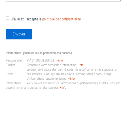
Consentimiento
J'ai lu et j'accepte la
politique de confidentialité
Informations générales sur la protection des données.
Responsable
PLÁSTICOS ALSER S.L.
+info
Finalité
Répondre à votre demande d'information
+info
L'entreprise dispose d'un droit d'accès, de rectification et de suppression
Droits
des données, ainsi que d'autres droits, comme stipulé dans la page
d'informations supplémentaires.
+info
Informations
Vous pouvez consulter les informations supplémentaires et détaillées sur
supplémentaires
la protection des données
+info