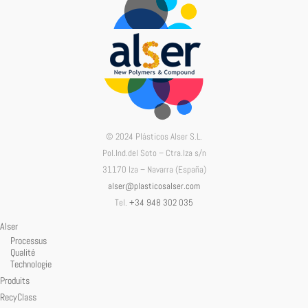
© 2024 Plásticos Alser S.L.
Pol.Ind.del Soto – Ctra.Iza s/n
31170 Iza – Navarra (España)
alser@plasticosalser.com
Tel.
+34 948 302 035
Alser
Processus
Qualité
Technologie
Produits
RecyClass