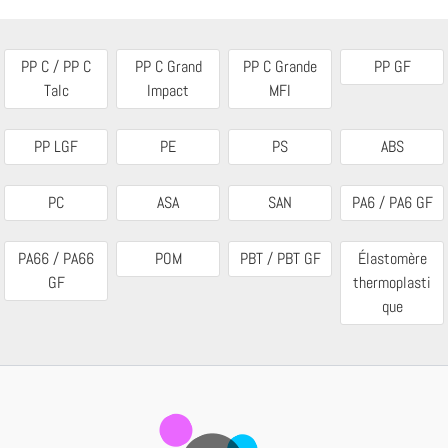
PP C / PP C
PP C Grand
PP C Grande
PP GF
Talc
Impact
MFI
PP LGF
PE
PS
ABS
PC
ASA
SAN
PA6 / PA6 GF
PA66 / PA66
POM
PBT / PBT GF
Élastomère
GF
thermoplasti
que