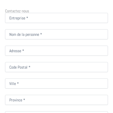
Contactez-nous
Empresa
Persona
de
contacto
Dirección
Código
postal
Población
Provincia