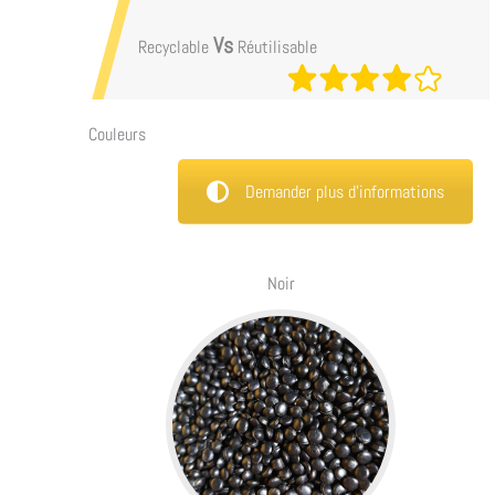
Vs
Recyclable
Réutilisable
Couleurs
Demander plus d’informations
Noir