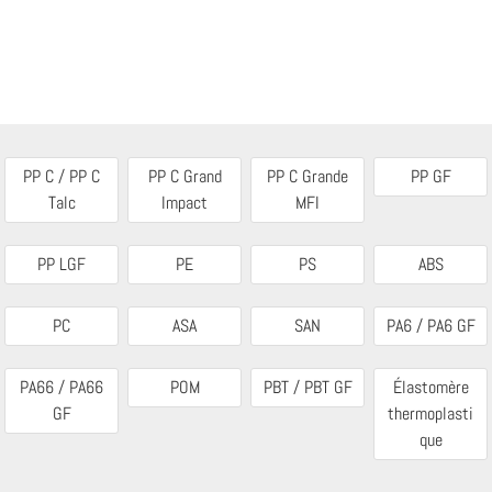
PP C / PP C
PP C Grand
PP C Grande
PP GF
Talc
Impact
MFI
PP LGF
PE
PS
ABS
PC
ASA
SAN
PA6 / PA6 GF
PA66 / PA66
POM
PBT / PBT GF
Élastomère
GF
thermoplasti
que