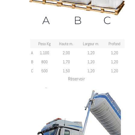
Peso Kg
Haute m.
Largeur m.
Profond
A
1.100
2,00
1,20
1,20
B
800
1,70
1,20
1,20
C
500
1,50
1,20
1,20
Réservoir