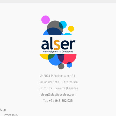
© 2024 Plásticos Alser S.L.
Pol.Ind.del Soto – Ctra.Iza s/n
31170 Iza – Navarra (España)
alser@plasticosalser.com
Tel.
+34 948 302 035
Alser
Processus