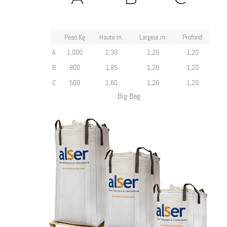
Peso Kg
Haute m.
Largeur m.
Profond
A
1.000
2,30
1,20
1,20
B
800
1,85
1,20
1,20
C
500
1,60
1,20
1,20
Big Bag