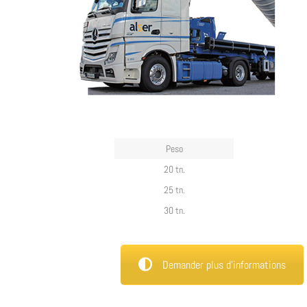
Peso
20 tn.
25 tn.
30 tn.
Demander plus d’informations