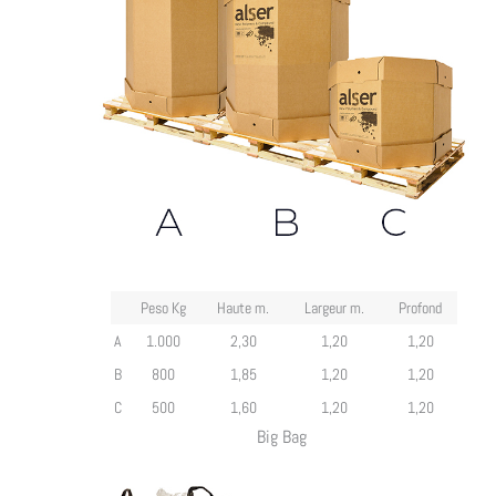
Peso Kg
Haute m.
Largeur m.
Profond
A
1.000
2,30
1,20
1,20
B
800
1,85
1,20
1,20
C
500
1,60
1,20
1,20
Big Bag