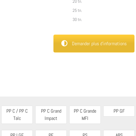
20 tn.
25 tn.
30 tn.
Demander plus d’informations
PP C / PP C
PP C Grand
PP C Grande
PP GF
Talc
Impact
MFI
PP LGF
PE
PS
ABS