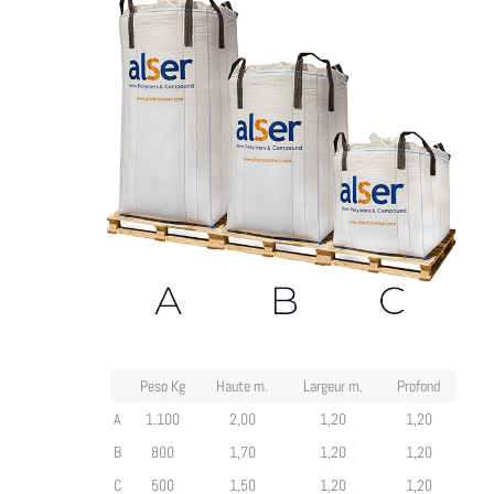
Peso Kg
Haute m.
Largeur m.
Profond
A
1.100
2,00
1,20
1,20
B
800
1,70
1,20
1,20
C
500
1,50
1,20
1,20