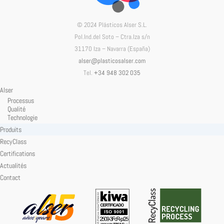
© 2024 Plásticos Alser S.L.
Pol.Ind.del Soto – Ctra.Iza s/n
31170 Iza – Navarra (España)
alser@plasticosalser.com
Tel.
+34 948 302 035
Alser
Processus
Qualité
Technologie
Produits
RecyClass
Certifications
Actualités
Contact