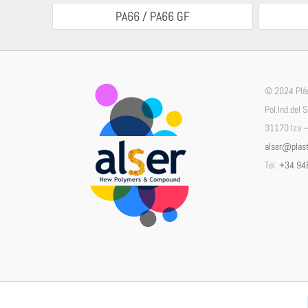
PA66 / PA66 GF
© 2024 Plás
Pol.Ind.del 
31170 Iza –
alser@plast
Tel.
+34 94