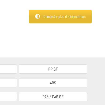
Demander plus d’informations
PP GF
ABS
PA6 / PA6 GF