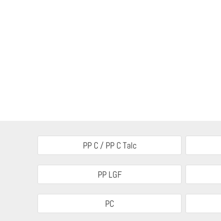
PP C / PP C Talc
PP LGF
PC