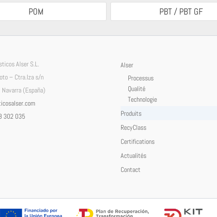
POM
PBT / PBT GF
ticos Alser S.L.
Alser
Soto – Ctra.Iza s/n
Processus
Qualité
 Navarra (España)
Technologie
icosalser.com
Produits
8 302 035
RecyClass
Certifications
Actualités
Contact