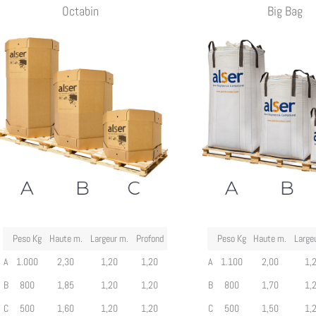
Octabin
Big Bag
Peso Kg
Haute m.
Largeur m.
Profond
Peso Kg
Haute m.
Large
A
1.000
2,30
1,20
1,20
A
1.100
2,00
1,
B
800
1,85
1,20
1,20
B
800
1,70
1,
C
500
1,60
1,20
1,20
C
500
1,50
1,