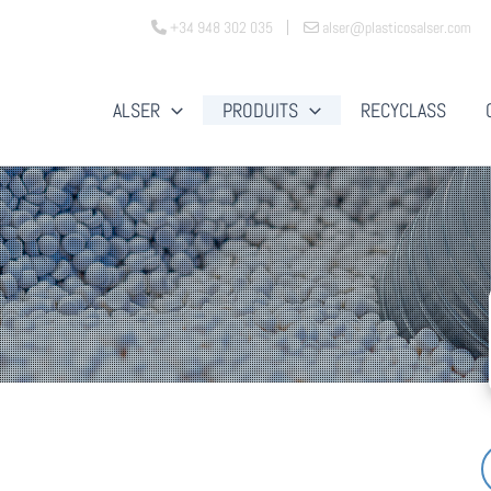
+34 948 302 035
alser@plasticosalser.com
ALSER
PRODUITS
RECYCLASS