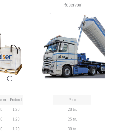
Réservoir
ur m.
Profond
Peso
20
1,20
20 tn.
20
1,20
25 tn.
20
1,20
30 tn.