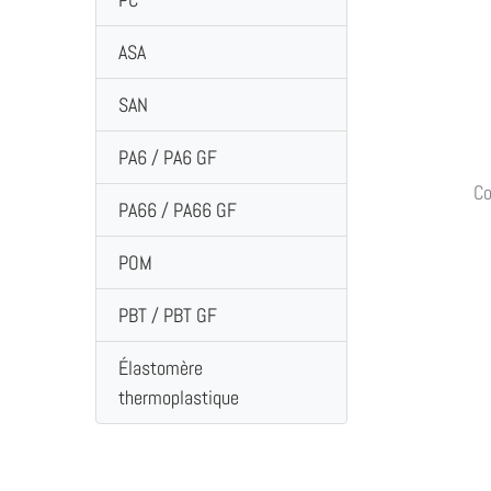
ASA
SAN
PA6 / PA6 GF
Co
PA66 / PA66 GF
POM
PBT / PBT GF
Élastomère
thermoplastique