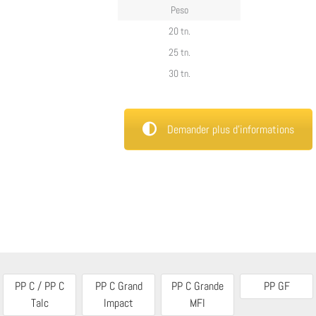
Peso
20 tn.
25 tn.
30 tn.
Demander plus d’informations
PP C / PP C
PP C Grand
PP C Grande
PP GF
Talc
Impact
MFI