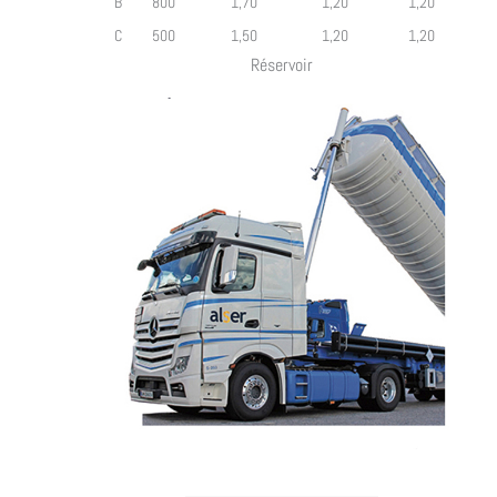
B
800
1,70
1,20
1,20
C
500
1,50
1,20
1,20
Réservoir