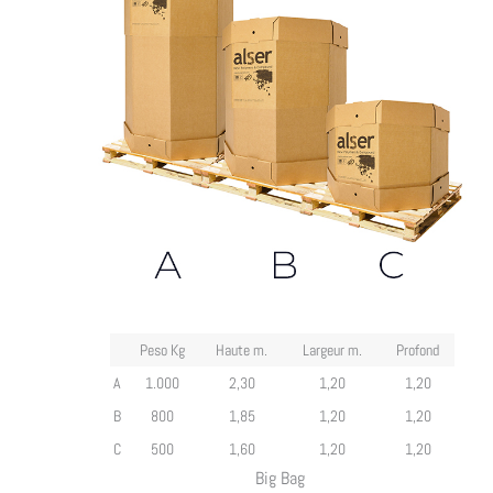
Peso Kg
Haute m.
Largeur m.
Profond
A
1.000
2,30
1,20
1,20
B
800
1,85
1,20
1,20
C
500
1,60
1,20
1,20
Big Bag