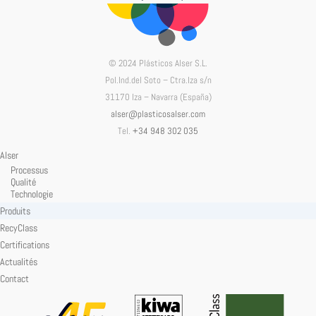
© 2024 Plásticos Alser S.L.
Pol.Ind.del Soto – Ctra.Iza s/n
31170 Iza – Navarra (España)
alser@plasticosalser.com
Tel.
+34 948 302 035
Alser
Processus
Qualité
Technologie
Produits
RecyClass
Certifications
Actualités
Contact