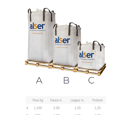
Peso Kg
Haute m.
Largeur m.
Profond
A
1.100
2,00
1,20
1,20