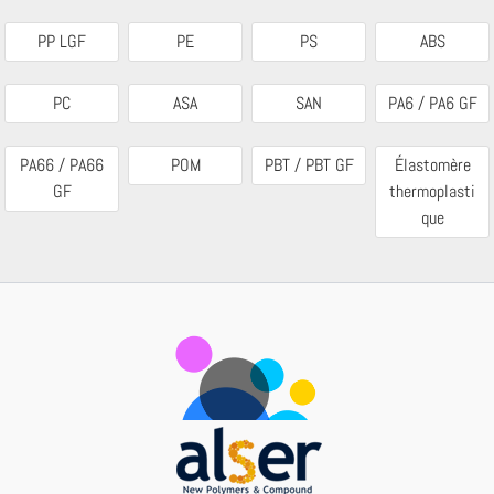
PP LGF
PE
PS
ABS
PC
ASA
SAN
PA6 / PA6 GF
PA66 / PA66
POM
PBT / PBT GF
Élastomère
GF
thermoplasti
que