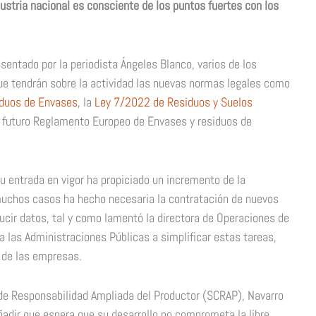
ndustria nacional es consciente de los puntos fuertes con los
sentado por la periodista Ángeles Blanco, varios de los
ue tendrán sobre la actividad las nuevas normas legales como
duos de Envases
, la
Ley 7/2022 de Residuos y Suelos
 futuro Reglamento Europeo de Envases y residuos de
u entrada en vigor ha propiciado un incremento de la
 muchos casos ha hecho necesaria la contratación de nuevos
cir datos, tal y como lamentó la directora de Operaciones de
a las Administraciones Públicas a simplificar estas tareas,
a de las empresas.
 de Responsabilidad Ampliada del Productor (SCRAP), Navarro
ñadir que espera que su desarrollo no comprometa la libre