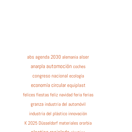
abs
agenda 2030
alemania
alser
automoción
anarpla
coches
congreso nacional
ecología
economía circular
equiplast
felices fiestas
feliz navidad
feria
ferias
granza
industria del automóvil
industria del plástico
innovación
K 2025 Düsseldorf
materiales
ororbia