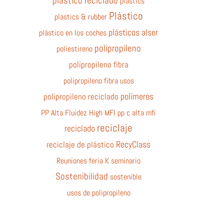
plastico reciclado
plastics
Plástico
plastics & rubber
plásticos alser
plástico en los coches
polipropileno
poliestireno
polipropileno fibra
polipropileno fibra usos
polímeros
polipropileno reciclado
PP Alta Fluidez High MFI
pp c alta mfi
reciclaje
reciclado
RecyClass
reciclaje de plástico
Reuniones feria K
seminario
Sostenibilidad
sostenible
usos de polipropileno