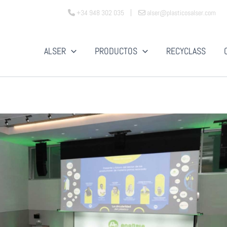
+34 948 302 035
alser@plasticosalser.com
ALSER
PRODUCTOS
RECYCLASS