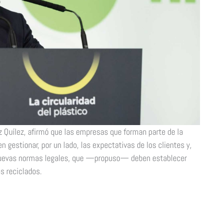
iz Quílez, afirmó que las empresas que forman parte de la
n gestionar, por un lado, las expectativas de los clientes y,
s nuevas normas legales, que —propuso— deben establecer
s reciclados.