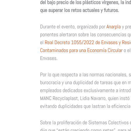
del bajo precio de los plásticos vírgenes, la i
que superar los retos actuales y futuros.
Durante el evento, organizado por
Anarpla
y pre
ponentes alertaron sobre las consecuencias q
el
Real Decreto 1055/2022 de Envases y Resi
Contaminados para una Economía Circular
o el
Envases.
Por lo que respecta a las normas nacionales, s
burocracia y una duplicidad de tareas que en
empleados dedicados exclusivamente a introdu
MANC Recyclaplast, Lidia Navarro, quien instó 
evitando duplicidades que lastran la eficienci
Sobre la proliferación de Sistemas Colectivos
dijo que “están creciendo como setas”, para a