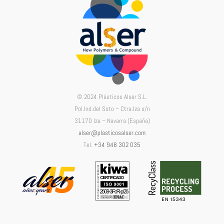
© 2024 Plásticos Alser S.L.
Pol.Ind.del Soto – Ctra.Iza s/n
31170 Iza – Navarra (España)
alser@plasticosalser.com
Tel.
+34 948 302 035