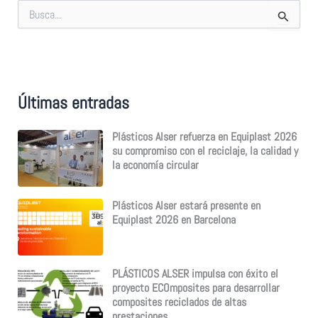
B
u
s
c
a
r
p
Últimas entradas
o
r
:
Plásticos Alser refuerza en Equiplast 2026
su compromiso con el reciclaje, la calidad y
la economía circular
Plásticos Alser estará presente en
Equiplast 2026 en Barcelona
PLÁSTICOS ALSER impulsa con éxito el
proyecto ECOmposites para desarrollar
composites reciclados de altas
prestaciones