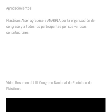
Agradecimientos
Plásticos Alser agradece a ANARPLA por la organización del
congreso y a todos los participantes por sus valiosas
contribuciones.
Vídeo Resumen del III Congreso Nacional de Reciclado de
Plásticos