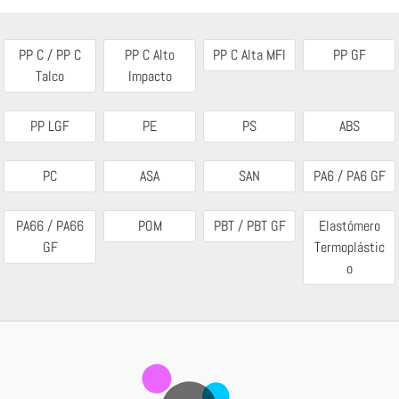
PP C / PP C
PP C Alto
PP C Alta MFI
PP GF
Talco
Impacto
PP LGF
PE
PS
ABS
PC
ASA
SAN
PA6 / PA6 GF
PA66 / PA66
POM
PBT / PBT GF
Elastómero
GF
Termoplástic
o