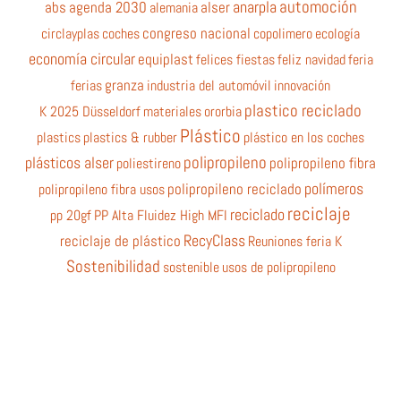
automoción
anarpla
abs
agenda 2030
alemania
alser
circlayplas
coches
congreso nacional
copolimero
ecología
economía circular
equiplast
felices fiestas
feliz navidad
feria
ferias
granza
industria del automóvil
innovación
plastico reciclado
K 2025 Düsseldorf
materiales
ororbia
Plástico
plastics
plastics & rubber
plástico en los coches
polipropileno
plásticos alser
poliestireno
polipropileno fibra
polímeros
polipropileno fibra usos
polipropileno reciclado
reciclaje
reciclado
pp 20gf
PP Alta Fluidez High MFI
RecyClass
reciclaje de plástico
Reuniones feria K
Sostenibilidad
sostenible
usos de polipropileno