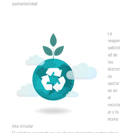
sostenibilidad.
La
respon
sabilid
ad de
los
distint
os
sector
es en
el
recicla
je y la
econo
mía circular