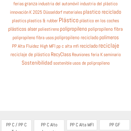
ferias
granza
industria del automóvil
industria del plástico
plastico reciclado
innovación
K 2025 Düsseldorf
materiales
Plástico
plastics
plastics & rubber
plástico en los coches
polipropileno
plásticos alser
poliestireno
polipropileno fibra
polímeros
polipropileno fibra usos
polipropileno reciclado
reciclaje
reciclado
PP Alta Fluidez High MFI
pp c alta mfi
RecyClass
reciclaje de plástico
Reuniones feria K
seminario
Sostenibilidad
sostenible
usos de polipropileno
PP C / PP C
PP C Alto
PP C Alta MFI
PP GF