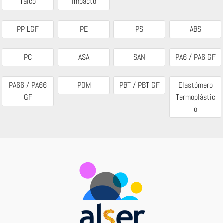
Talco
Impacto
PP LGF
PE
PS
ABS
PC
ASA
SAN
PA6 / PA6 GF
PA66 / PA66
POM
PBT / PBT GF
Elastómero
GF
Termoplástic
o