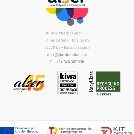
© 2024 Plásticos Alser S.L.
Pol.Ind.del Soto – Ctra.Iza s/n
31170 Iza – Navarra (España)
alser@plasticosalser.com
Tel.
+34 948 302 035