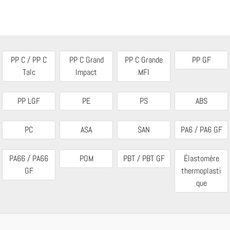
PP C / PP C
PP C Grand
PP C Grande
PP GF
Talc
Impact
MFI
PP LGF
PE
PS
ABS
PC
ASA
SAN
PA6 / PA6 GF
PA66 / PA66
POM
PBT / PBT GF
Élastomère
GF
thermoplasti
que