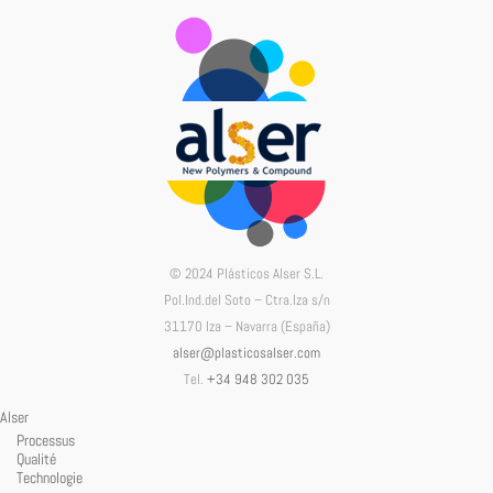
© 2024 Plásticos Alser S.L.
Pol.Ind.del Soto – Ctra.Iza s/n
31170 Iza – Navarra (España)
alser@plasticosalser.com
Tel.
+34 948 302 035
Alser
Processus
Qualité
Technologie