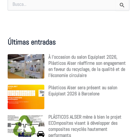
R
e
c
h
e
r
c
Últimas entradas
h
e
r
À l’occasion du salon Equiplast 2026,
Plásticos Alser réaffirme son engagement
:
en faveur du recyclage, de la qualité et de
l’économie circulaire
Plásticos Alser sera présent au salon
Equiplast 2026 à Barcelone
PLÁSTICOS ALSER mène à bien le projet
ECOmposites visant à développer des
composites recyclés hautement
performants