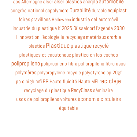
automobile
alser plastics
anarpla
abs
Allemagne
alser
Durabilité
equiplast
congrès national
copolymère
durable
foires
gravillons
industria del automóvil
Halloween
industrie du plastique
K 2025 Düsseldorf
l'agenda 2030
le recyclage
l'innovation
l'écologie
matériaux
ororbia
Plastique
plastique recyclé
plastics
plastiques et caoutchouc
plástico en los coches
polipropileno
polipropileno fibra
polipropileno fibra usos
polymères
polypropylène recyclé
polystyrène
pp 20gf
reciclaje
pp c high mfi
PP Haute fluidité Haute MFI
RecyClass
recyclage du plastique
séminaire
économie circulaire
usos de polipropileno
voitures
équitable