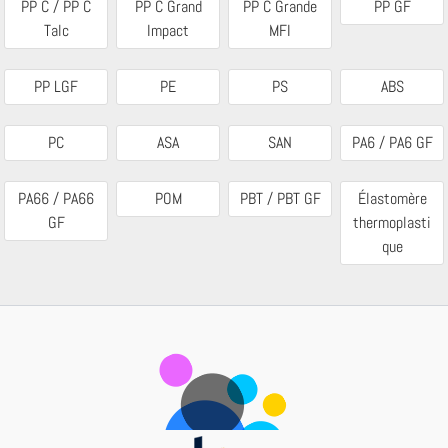
PP C / PP C
PP C Grand
PP C Grande
PP GF
Talc
Impact
MFI
PP LGF
PE
PS
ABS
PC
ASA
SAN
PA6 / PA6 GF
PA66 / PA66
POM
PBT / PBT GF
Élastomère
GF
thermoplasti
que