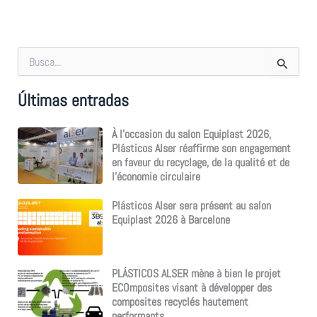
R
e
c
Últimas entradas
h
e
r
À l’occasion du salon Equiplast 2026,
c
Plásticos Alser réaffirme son engagement
h
en faveur du recyclage, de la qualité et de
e
l’économie circulaire
r
Plásticos Alser sera présent au salon
:
Equiplast 2026 à Barcelone
PLÁSTICOS ALSER mène à bien le projet
ECOmposites visant à développer des
composites recyclés hautement
performants