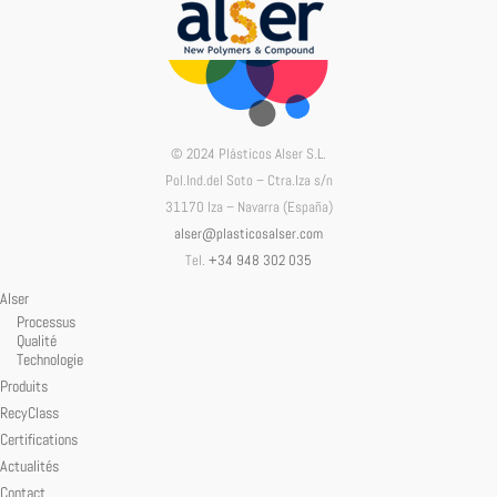
© 2024 Plásticos Alser S.L.
Pol.Ind.del Soto – Ctra.Iza s/n
31170 Iza – Navarra (España)
alser@plasticosalser.com
Tel.
+34 948 302 035
Alser
Processus
Qualité
Technologie
Produits
RecyClass
Certifications
Actualités
Contact