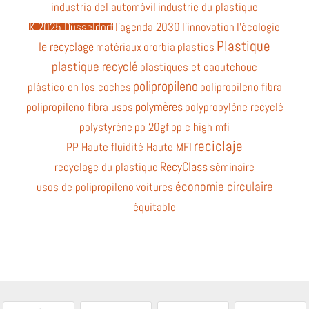
industria del automóvil
industrie du plastique
K 2025 Düsseldorf
l'agenda 2030
l'innovation
l'écologie
Plastique
le recyclage
matériaux
ororbia
plastics
plastique recyclé
plastiques et caoutchouc
polipropileno
plástico en los coches
polipropileno fibra
polymères
polipropileno fibra usos
polypropylène recyclé
polystyrène
pp 20gf
pp c high mfi
reciclaje
PP Haute fluidité Haute MFI
RecyClass
recyclage du plastique
séminaire
économie circulaire
usos de polipropileno
voitures
équitable