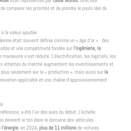
Alser
était représentée par
César Alonso
, directeur
de comparer les priorités et de prendre le pouls réel du
 à la valeur ajoutée
éenne était souvent définie comme un « âge d'or » : des
isible et une compétitivité fondée sur
l'ingénierie, la
e manœuvre s'est réduite. L'électrification, les logiciels, les
es attentes du marché augmentent les investissements et
 plus seulement sur la « production », mais aussi sur
la
novation applicable et une chaîne d'approvisionnement
ix
éférence, a été l'un des axes du débat. L'échelle
ion donnent le ton dans le domaine des véhicules
 l'énergie
, en 2024
, plus de 11 millions
de voitures