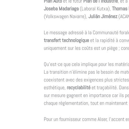
Plan Auto
et le futur
Plan de l'Industrie
, et a
Joseba Madariaga
(Laboral Kutxa),
Thomas 
(Volkswagen Navarre),
Julián Jiménez
(ACAN
Le message adressé à la Communauté forale é
transfert technologique
et la rapidité à con
uniquement sur les coûts est un piège ; con
Qu'est-ce que cela implique pour les matéri
La transition n'élimine pas le besoin de matér
coexistent avec des exigences plus strictes
esthétique,
recyclabilité
et traçabilité. Dan
sur mesure gagnent en importance car ils pe
chaque réglementation, tout en maintenant l
Pour un fournisseur comme Alser, l'accent est