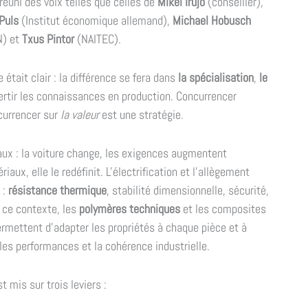
 réuni des voix telles que celles de
Mikel Irujo
(conseiller),
Puls
(Institut économique allemand),
Michael Hobusch
) et
Txus Pintor
(NAITEC).
tait clair : la différence se fera dans
la spécialisation
,
le
vertir les connaissances en production. Concurrencer
currencer sur
la valeur
est une stratégie.
aux : la voiture change, les exigences augmentent
iaux, elle le redéfinit. L'électrification et l'allègement
 :
résistance thermique
, stabilité dimensionnelle, sécurité,
s ce contexte, les
polymères techniques
et les composites
rmettent d'adapter les propriétés à chaque pièce et à
es performances et la cohérence industrielle.
 mis sur trois leviers :