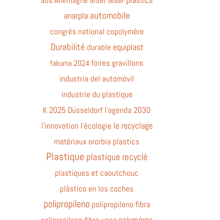
automobile
anarpla
congrès national
copolymère
Durabilité
equiplast
durable
foires
gravillons
fakuma 2024
industria del automóvil
industrie du plastique
K 2025 Düsseldorf
l'agenda 2030
le recyclage
l'innovation
l'écologie
matériaux
ororbia
plastics
Plastique
plastique recyclé
plastiques et caoutchouc
plástico en los coches
polipropileno
polipropileno fibra
polymères
polipropileno fibra usos