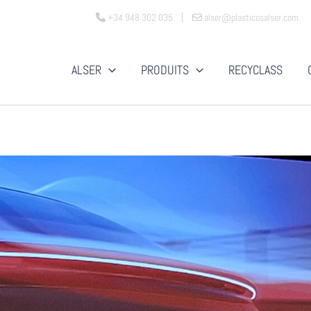
+34 948 302 035
alser@plasticosalser.com
ALSER
PRODUITS
RECYCLASS