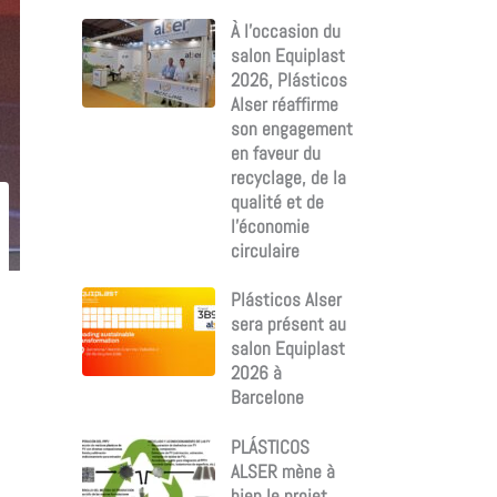
r
À l’occasion du
:
salon Equiplast
2026, Plásticos
Alser réaffirme
son engagement
en faveur du
recyclage, de la
qualité et de
l’économie
circulaire
Plásticos Alser
sera présent au
salon Equiplast
2026 à
Barcelone
PLÁSTICOS
ALSER mène à
bien le projet