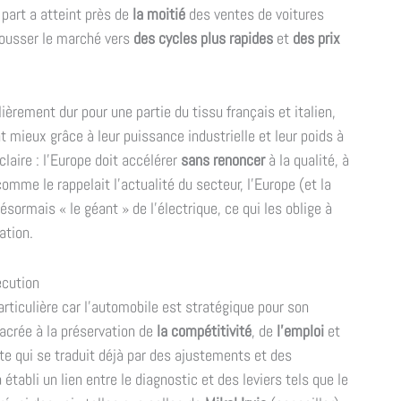
 part a atteint près de
la moitié
des ventes de voitures
 pousser le marché vers
des cycles plus rapides
et
des prix
lièrement dur pour une partie du tissu français et italien,
t mieux grâce à leur puissance industrielle et leur poids à
laire : l'Europe doit accélérer
sans renoncer
à la qualité, à
comme le rappelait l'actualité du secteur, l'Europe (et la
sormais « le géant » de l'électrique, ce qui les oblige à
ation.
écution
articulière car l'automobile est stratégique pour son
sacrée à la préservation de
la compétitivité
, de
l'emploi
et
e qui se traduit déjà par des ajustements et des
établi un lien entre le diagnostic et des leviers tels que le