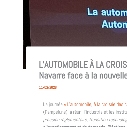
L’AUTOMOBILE À LA CROIS
Navarre face à la nouvel
11/02/2026
La journée
« L'automobile, à la croisée des 
(Pampelune), a réuni l'industrie et les inst
pression réglementaire
,
transition technolo