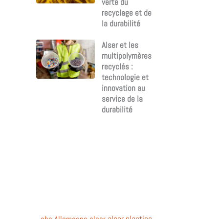
verte du
recyclage et de
la durabilité
Alser et les
multipolymères
recyclés :
technologie et
innovation au
service de la
durabilité
alser plastics
abs
Allemagne
alser