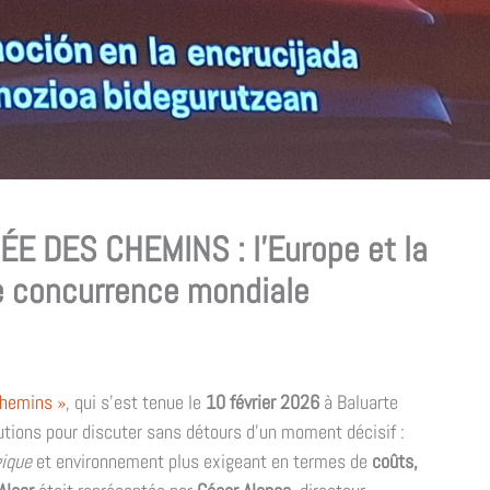
ÉE DES CHEMINS : l’Europe et la
le concurrence mondiale
chemins »
, qui s'est tenue le
10 février 2026
à Baluarte
itutions pour discuter sans détours d'un moment décisif :
gique
et environnement plus exigeant en termes de
coûts,