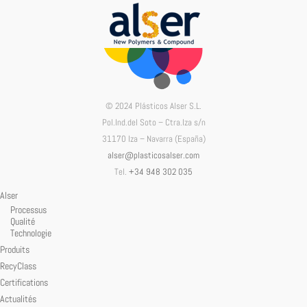
© 2024 Plásticos Alser S.L.
Pol.Ind.del Soto – Ctra.Iza s/n
31170 Iza – Navarra (España)
alser@plasticosalser.com
Tel.
+34 948 302 035
Alser
Processus
Qualité
Technologie
Produits
RecyClass
Certifications
Actualités