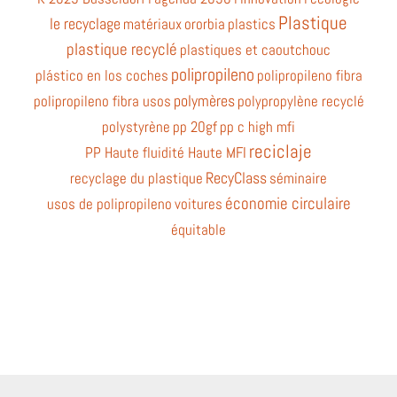
Plastique
le recyclage
matériaux
ororbia
plastics
plastique recyclé
plastiques et caoutchouc
polipropileno
plástico en los coches
polipropileno fibra
polymères
polipropileno fibra usos
polypropylène recyclé
polystyrène
pp 20gf
pp c high mfi
reciclaje
PP Haute fluidité Haute MFI
RecyClass
recyclage du plastique
séminaire
économie circulaire
usos de polipropileno
voitures
équitable