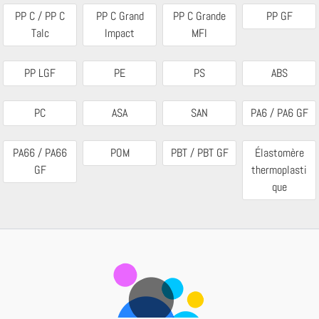
PP C / PP C
PP C Grand
PP C Grande
PP GF
Talc
Impact
MFI
PP LGF
PE
PS
ABS
PC
ASA
SAN
PA6 / PA6 GF
PA66 / PA66
POM
PBT / PBT GF
Élastomère
GF
thermoplasti
que