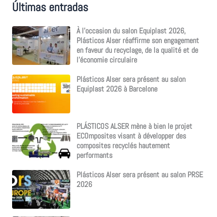
Últimas entradas
h
e
r
À l’occasion du salon Equiplast 2026,
Plásticos Alser réaffirme son engagement
:
en faveur du recyclage, de la qualité et de
l’économie circulaire
Plásticos Alser sera présent au salon
Equiplast 2026 à Barcelone
PLÁSTICOS ALSER mène à bien le projet
ECOmposites visant à développer des
composites recyclés hautement
performants
Plásticos Alser sera présent au salon PRSE
2026