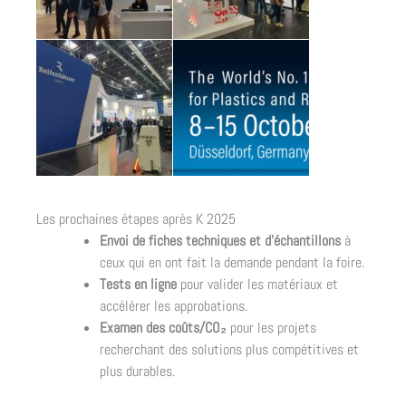
Les prochaines étapes après K 2025
Envoi de fiches techniques et d’échantillons
à
ceux qui en ont fait la demande pendant la foire.
Tests en ligne
pour valider les matériaux et
accélérer les approbations.
Examen des coûts/CO₂
pour les projets
recherchant des solutions plus compétitives et
plus durables.