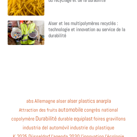
du recyclage et de la durabilité
Alser et les multipolymères recyclés :
technologie et innovation au service de la
durabilité
alser plastics
anarpla
abs
Allemagne
alser
automobile
congrès national
Attraction des fruits
Durabilité
equiplast
copolymère
durable
foires
gravillons
industria del automóvil
industrie du plastique
K 2025 Düsseldorf
l'agenda 2030
l'innovation
l'écologie