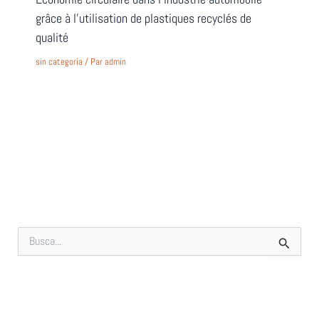
grâce à l’utilisation de plastiques recyclés de
qualité
sin categoría
/ Par
admin
R
e
c
h
e
r
c