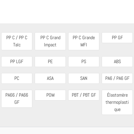
PP C / PP C
PP C Grand
PP C Grande
PP GF
Talc
Impact
MFI
PP LGF
PE
PS
ABS
PC
ASA
SAN
PA6 / PA6 GF
PA66 / PA66
POM
PBT / PBT GF
Élastomère
GF
thermoplasti
que