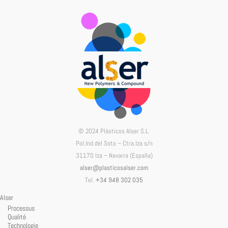
© 2024 Plásticos Alser S.L.
Pol.Ind.del Soto – Ctra.Iza s/n
31170 Iza – Navarra (España)
alser@plasticosalser.com
Tel.
+34 948 302 035
Alser
Processus
Qualité
Technologie