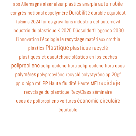
automobile
alser plastics
anarpla
abs
Allemagne
alser
Durabilité
equiplast
congrès national
copolymère
durable
foires
gravillons
industria del automóvil
fakuma 2024
industrie du plastique
K 2025 Düsseldorf
l'agenda 2030
le recyclage
l'innovation
l'écologie
matériaux
ororbia
Plastique
plastique recyclé
plastics
plastiques et caoutchouc
plástico en los coches
polipropileno
polipropileno fibra
polipropileno fibra usos
polymères
polypropylène recyclé
polystyrène
pp 20gf
reciclaje
pp c high mfi
PP Haute fluidité Haute MFI
RecyClass
recyclage du plastique
séminaire
économie circulaire
usos de polipropileno
voitures
équitable