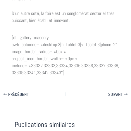
D’un autre côté, la foire est un conglomérat sectoriel très
puissant, bien établi et innovant.
[dt_gallery_masonry
bwb_columns= »desktop:3|h_tablet:3|v_tablet:3|phone :2″
image_border_radius= »0px »
project_icon_border_width= »0px »
include= »33332,33333,33334,33335,33336,33337,33338,
33339,33341,33342,33343″]
PRÉCÉDENT
SUIVANT
Publications similaires