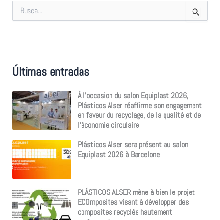
R
e
c
h
e
r
c
Últimas entradas
h
e
r
À l’occasion du salon Equiplast 2026,
Plásticos Alser réaffirme son engagement
:
en faveur du recyclage, de la qualité et de
l’économie circulaire
Plásticos Alser sera présent au salon
Equiplast 2026 à Barcelone
PLÁSTICOS ALSER mène à bien le projet
ECOmposites visant à développer des
composites recyclés hautement