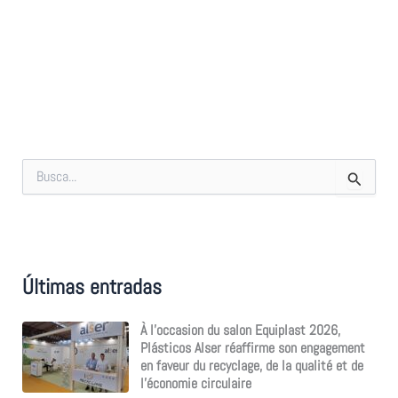
R
e
c
h
e
r
c
Últimas entradas
h
e
r
À l’occasion du salon Equiplast 2026,
Plásticos Alser réaffirme son engagement
:
en faveur du recyclage, de la qualité et de
l’économie circulaire