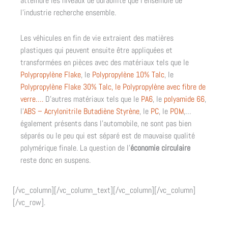
atteindre les niveaux de durabilité que l’ensemble de
l’industrie recherche ensemble.
Les véhicules en fin de vie extraient des matières
plastiques qui peuvent ensuite être appliquées et
transformées en pièces avec des matériaux tels que le
Polypropylène Flake
, le
Polypropylène 10% Talc
, le
Polypropylène Flake 30% Talc, le
Polypropylène avec fibre de
verre….
D’autres matériaux tels que le
PA6
, le
polyamide 66
,
l’
ABS – Acrylonitrile Butadiène Styrène
, le
PC
, le
POM
,…
également présents dans l’automobile, ne sont pas bien
séparés ou le peu qui est séparé est de mauvaise qualité
polymérique finale. La question de l’
économie circulaire
reste donc en suspens.
[/vc_column][/vc_column_text][/vc_column][/vc_column]
[/vc_row].