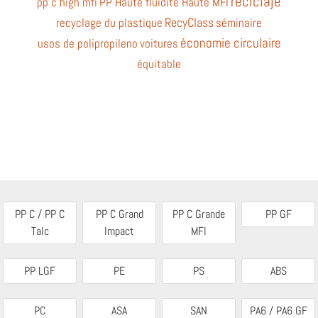
reciclaje
pp c high mfi
PP Haute fluidité Haute MFI
RecyClass
recyclage du plastique
séminaire
économie circulaire
usos de polipropileno
voitures
équitable
PP C / PP C
PP C Grand
PP C Grande
PP GF
Talc
Impact
MFI
PP LGF
PE
PS
ABS
PC
ASA
SAN
PA6 / PA6 GF