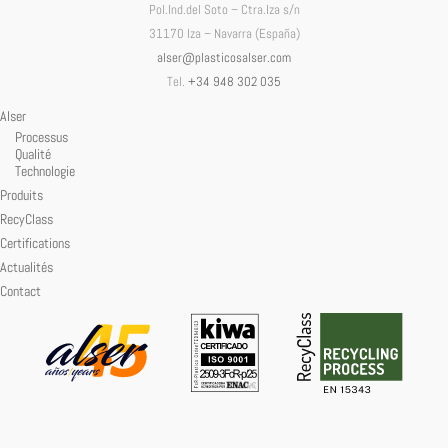
Pol.Ind.del Soto – Ctra.Iza s/n
31170 Iza – Navarra (España)
alser@plasticosalser.com
Tel.
+34 948 302 035
Alser
Processus
Qualité
Technologie
Produits
RecyClass
Certifications
Actualités
Contact