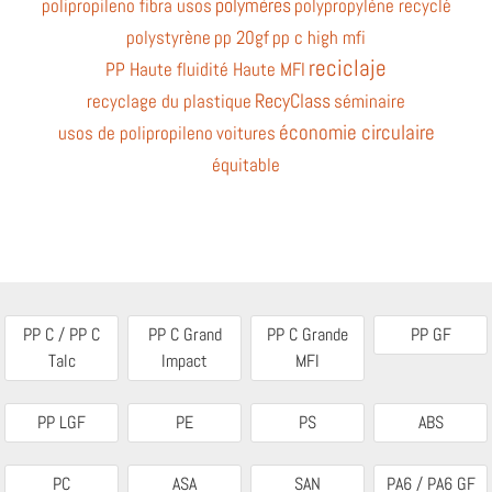
polymères
polipropileno fibra usos
polypropylène recyclé
polystyrène
pp 20gf
pp c high mfi
reciclaje
PP Haute fluidité Haute MFI
RecyClass
recyclage du plastique
séminaire
économie circulaire
usos de polipropileno
voitures
équitable
PP C / PP C
PP C Grand
PP C Grande
PP GF
Talc
Impact
MFI
PP LGF
PE
PS
ABS
PC
ASA
SAN
PA6 / PA6 GF