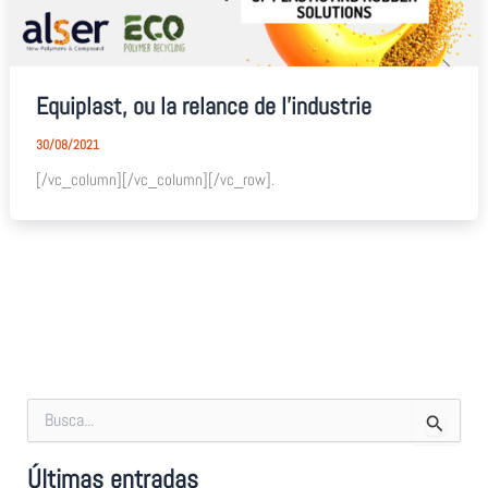
Equiplast, ou la relance de l’industrie
30/08/2021
[/vc_column][/vc_column][/vc_row].
R
e
c
Últimas entradas
h