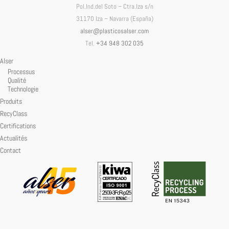
Pol.Ind.del Soto – Ctra.Iza s/n
31170 Iza – Navarra (España)
alser@plasticosalser.com
Tel.
+34 948 302 035
Alser
Processus
Qualité
Technologie
Produits
RecyClass
Certifications
Actualités
Contact