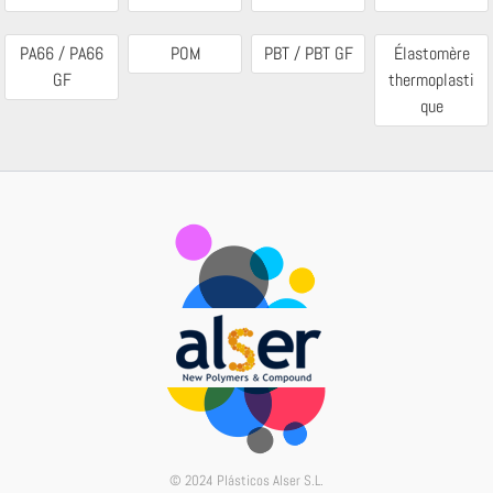
PA66 / PA66
POM
PBT / PBT GF
Élastomère
GF
thermoplasti
que
© 2024 Plásticos Alser S.L.