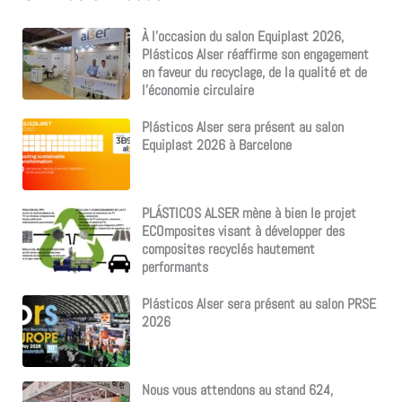
e
r
À l’occasion du salon Equiplast 2026,
c
Plásticos Alser réaffirme son engagement
h
en faveur du recyclage, de la qualité et de
e
l’économie circulaire
r
Plásticos Alser sera présent au salon
:
Equiplast 2026 à Barcelone
PLÁSTICOS ALSER mène à bien le projet
ECOmposites visant à développer des
composites recyclés hautement
performants
Plásticos Alser sera présent au salon PRSE
2026
Nous vous attendons au stand 624,